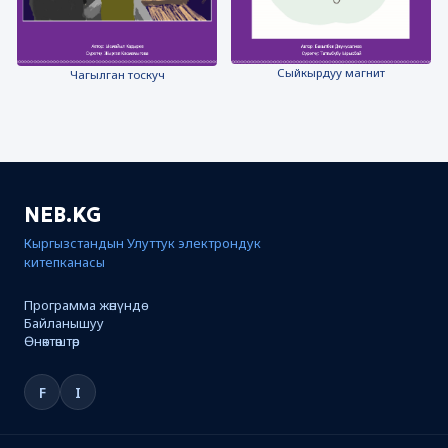
Сыйкырдуу магнит
Чагылган тоскуч
NEB.KG
Кыргызстандын Улуттук электрондук
китепканасы
Программа жөнүндө
Байланышуу
Өнөктөштөр
F
I