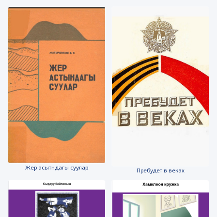
Жер асытндагы суулар
Пребудет в веках