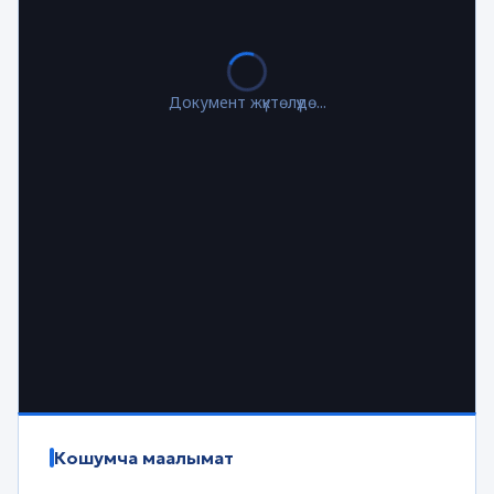
Документ жүктөлүүдө...
Кошумча маалымат