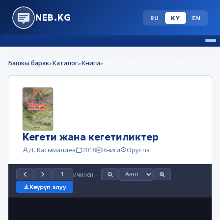
NEB.KG
RU
KY
EN
Башкы барак
Каталог
Книги
Кегети жана кегетиликтер
»
»
»
Кегети жана кегетиликтер
Д. Касымалиев
2018
Книги
Орусча
ичинен
—
Көчүрүп алуу