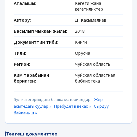
Аталышы:
Кегети жана
кегетиликтер
Автору:
Д. Касымалиев
Басылып чыккан жылы:
2018
Документтин тиби:
Книги
Тили:
Орусча
Регион:
Чуйская область
Ким тарабынан
Чуйская областная
берилген:
библиотека
Бул категориядагы башка материалдар:
Жер
асытндагы суулар »
Пребудет в веках »
Сырдуу
байланыш »
Тектеш документтер