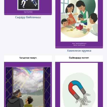
Сырдуу байланыш
Хамелеон кружка