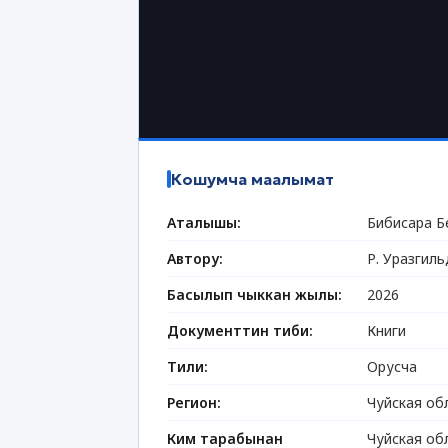
Кошумча маалымат
Аталышы:
Бибисара Б
Автору:
Р. Уразгил
Басылып чыккан жылы:
2026
Документтин тиби:
Книги
Тили:
Орусча
Регион:
Чуйская об
Ким тарабынан
Чуйская об