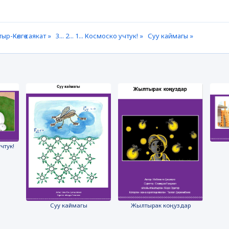
тыр-Көлгө саякат »
3... 2... 1... Космоско учтук! »
Суу каймагы »
учтук!
Суу каймагы
Жылтырак коңуздар