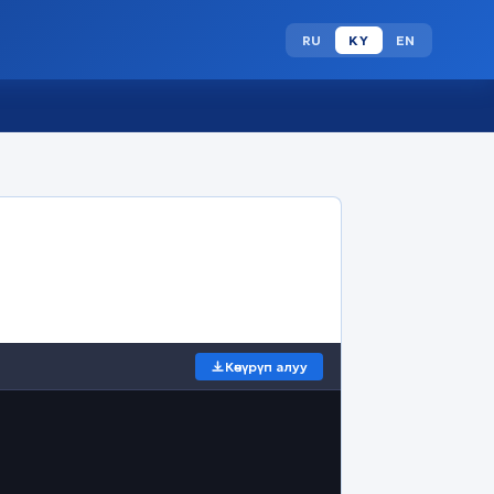
RU
KY
EN
Көчүрүп алуу