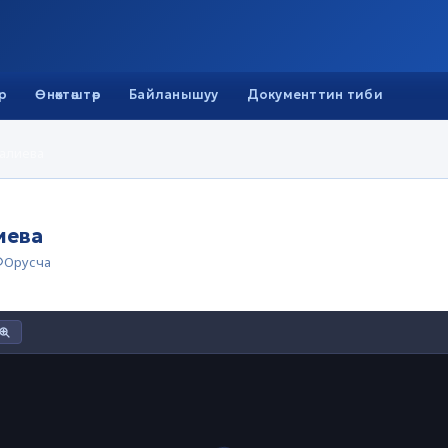
р
Өнөктөштөр
Байланышуу
Документтин тиби
алиева
иева
Орусча