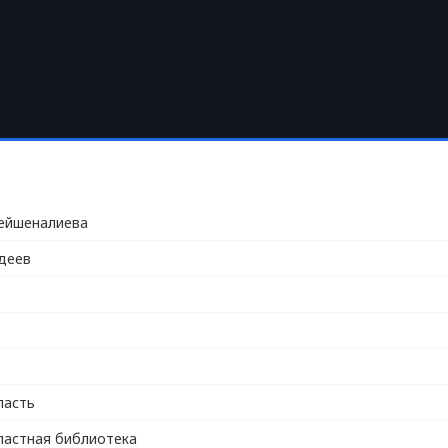
ейшеналиева
ьдеев
ласть
ластная библиотека