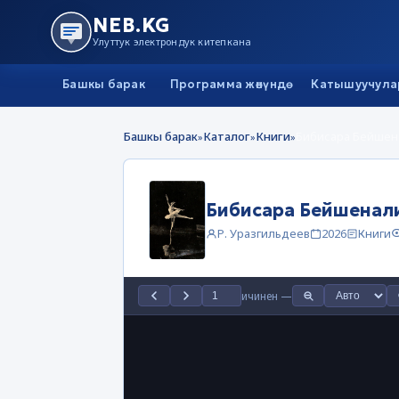
NEB.KG
Улуттук электрондук китепкана
Башкы барак
Программа жөнүндө
Катышуучула
Башкы барак
Каталог
Книги
Бибисара Бейшен
»
»
»
Бибисара Бейшенал
Р. Уразгильдеев
2026
Книги
ичинен
—