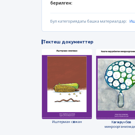
берилген:
Бул категориядагы башка материалдар:
Иш
Тектеш документтер
Иштерман сөөлжан
Көзгө көрүнбөгөн
микроорганизмд