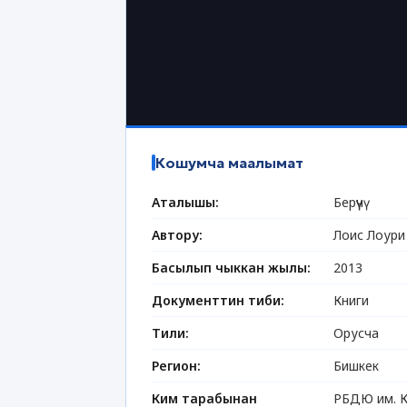
Кошумча маалымат
Аталышы:
Берүүчү
Автору:
Лоис Лоури
Басылып чыккан жылы:
2013
Документтин тиби:
Книги
Тили:
Орусча
Регион:
Бишкек
Ким тарабынан
РБДЮ им. К