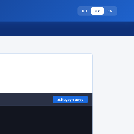
RU
KY
EN
Көчүрүп алуу