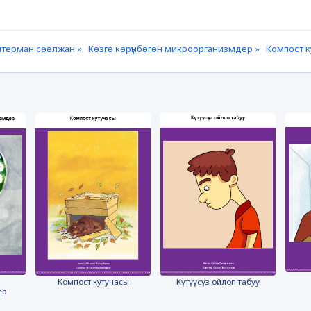
терман сөөлжан »
Көзгө көрүнбөгөн микроорганизмдер »
Компост к
Компост кутучасы
Күтүүсүз ойлоп табуу
ер