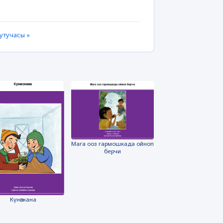
утучасы »
Мага ооз гармошкада ойноп
берчи
Күнөскана