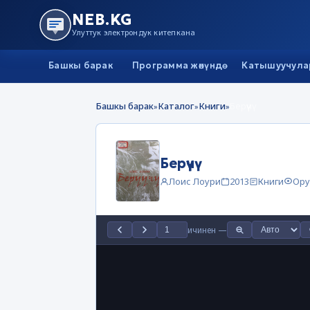
NEB.KG
Улуттук электрондук китепкана
Башкы барак
Программа жөнүндө
Катышуучула
Башкы барак
Каталог
Книги
Берүүчү
»
»
»
Берүүчү
Лоис Лоури
2013
Книги
Ору
ичинен
—