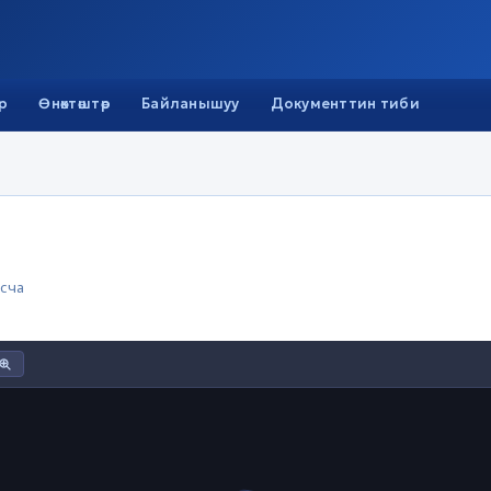
р
Өнөктөштөр
Байланышуу
Документтин тиби
сча