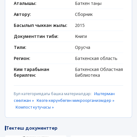
Аталышы:
Баткен таңы
Автору:
Сборник
Басылып чыккан жылы:
2015
Документтин тиби:
Книги
Тили:
Орусча
Регион:
Баткенская область
Ким тарабынан
Баткенская Областная
берилген:
Библиотека
Бул категориядагы башка материалдар:
Иштерман
сөөлжан »
Көзгө көрүнбөгөн микроорганизмдер »
Компост кутучасы »
Тектеш документтер