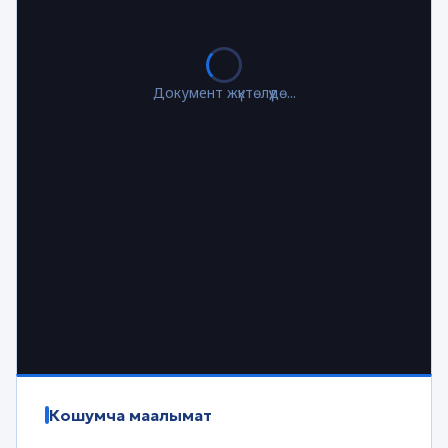
Документ жүктөлүүдө...
Кошумча маалымат