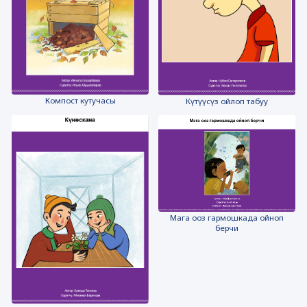
Компост кутучасы
Күтүүсүз ойлоп табуу
Мага ооз гармошкада ойноп
берчи