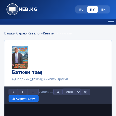
NEB.KG
RU
KY
EN
Башкы барак
Каталог
Книги
Баткен таңы
»
»
»
Баткен таңы
Сборник
2015
Книги
Орусча
ичинен
—
Көчүрүп алуу