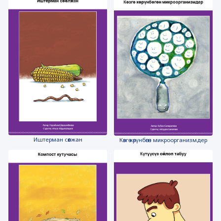
Иштерман сөөлжан
Көзгө көрүнбөгөн микроорганизмдер