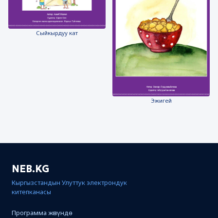
Сыйкырдуу кат
Эжигей
NEB.KG
Кыргызстандын Улуттук электрондук
китепканасы
Программа жөнүндө