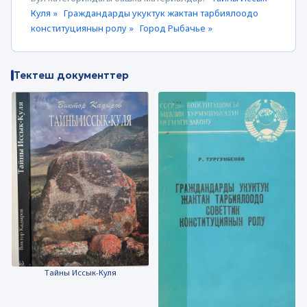
Куля »
Граждандарды укуктук жактан тарбиялоодо
конституциянын ролу »
Город Рыбачье »
Тектеш документтер
Тайны Иссык-Куля