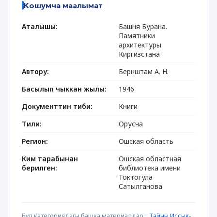
Кошумча маалымат
Аталышы:
Башня Бурана.
Памятники
архитектуры
Киргизстана
Автору:
Бернштам А. Н.
Басылып чыккан жылы:
1946
Документтин тиби:
Книги
Тили:
Орусча
Регион:
Ошская область
Ким тарабынан
Ошская областная
берилген:
библиотека имени
Токтогула
Сатылганова
Бул категориядагы башка материалдар:
Тайны Иссык-