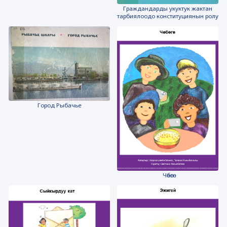
Граждандарды укуктук жактан
тарбиялоодо конституциянын ролу
Город Рыбачье
Чөбөгө