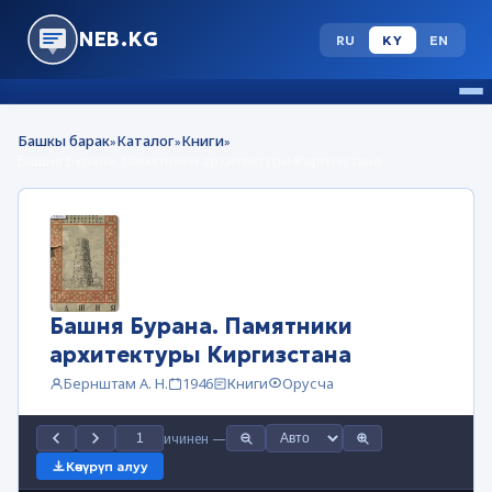
NEB.KG
RU
KY
EN
Башкы барак
Каталог
Книги
»
»
»
Башня Бурана. Памятники архитектуры Киргизстана
Башня Бурана. Памятники
архитектуры Киргизстана
Бернштам А. Н.
1946
Книги
Орусча
ичинен
—
Көчүрүп алуу