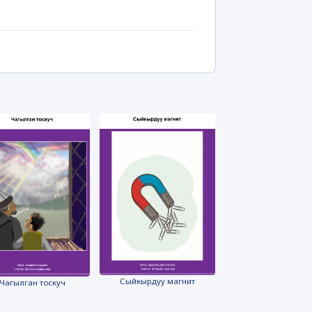
Сыйкырдуу магнит
Чагылган тоскуч