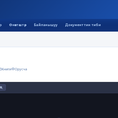
р
Өнөктөштөр
Байланышуу
Документтин тиби
Книги
Орусча