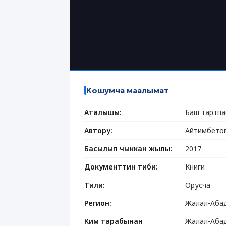
Кошумча маалымат
Аталышы:
Баш тартпа
Автору:
Айтимбето
Басылып чыккан жылы:
2017
Документтин тиби:
Книги
Тили:
Орусча
Регион:
Жалал-Абад
Ким тарабынан
Жалал-Абад