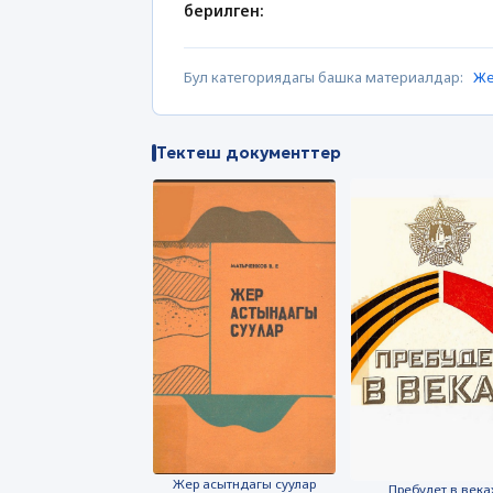
берилген:
Бул категориядагы башка материалдар:
Же
Тектеш документтер
Жер асытндагы суулар
Пребудет в века