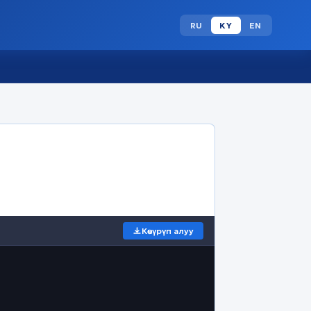
RU
KY
EN
Көчүрүп алуу