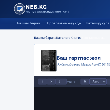
NEB.KG
Улуттук электрондук китепкана
Башкы барак
Программа жөнүндө
Катышуучула
Башкы барак
Каталог
Книги
Баш тартпас жол
»
»
»
Баш тартпас жол
Айтимбетова Мырзайым
2017
ичинен
—