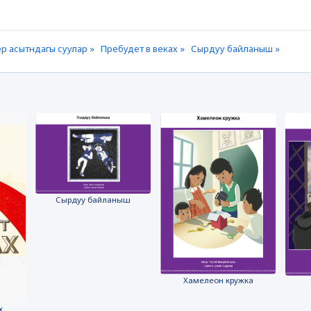
р асытндагы суулар »
Пребудет в веках »
Сырдуу байланыш »
Сырдуу байланыш
Хамелеон кружка
х