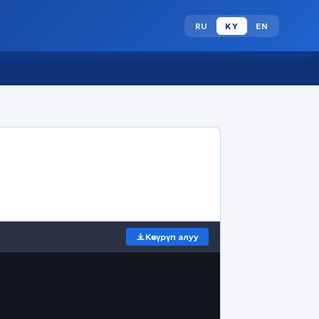
RU
KY
EN
Көчүрүп алуу