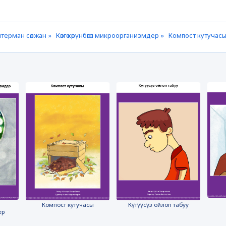
терман сөөлжан »
Көзгө көрүнбөгөн микроорганизмдер »
Компост кутучасы
Компост кутучасы
Күтүүсүз ойлоп табуу
ер