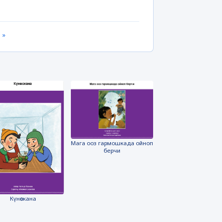
 »
Мага ооз гармошкада ойноп
берчи
Күнөскана