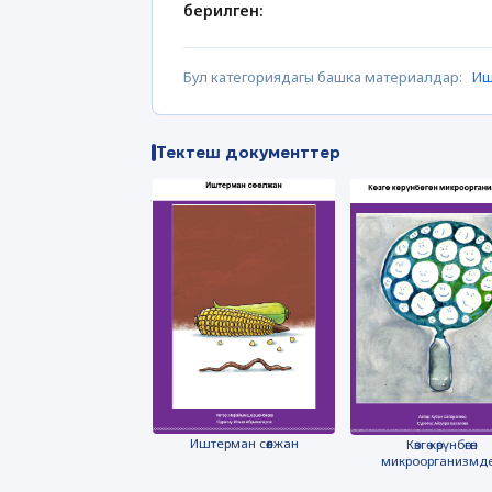
берилген:
Бул категориядагы башка материалдар:
Иш
Тектеш документтер
Иштерман сөөлжан
Көзгө көрүнбөгөн
микроорганизмд