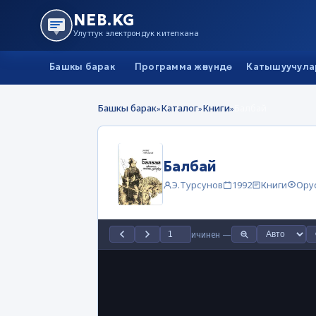
NEB.KG
Улуттук электрондук китепкана
Башкы барак
Программа жөнүндө
Катышуучула
Башкы барак
Каталог
Книги
Балбай
»
»
»
Балбай
Э.Турсунов
1992
Книги
Ору
ичинен
—