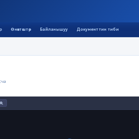
р
Өнөктөштөр
Байланышуу
Документтин тиби
сча