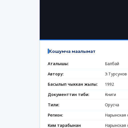
Кошумча маалымат
Аталышы:
Балбай
Автору:
Э.Турсунов
Басылып чыккан жылы:
1992
Документтин тиби:
Книги
Тили:
Орусча
Регион:
Нарынская 
Ким тарабынан
Нарынская 