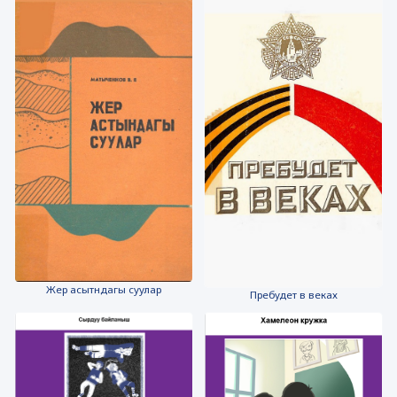
Жер асытндагы суулар
Пребудет в веках