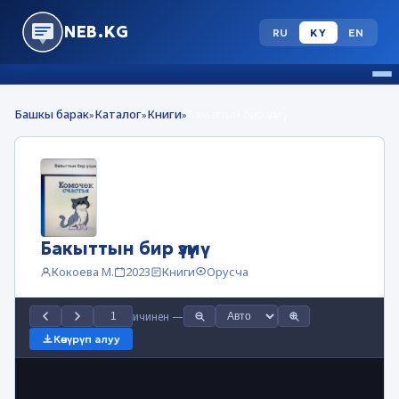
NEB.KG
RU
KY
EN
Башкы барак
Каталог
Книги
Бакыттын бир үзүмү
»
»
»
Бакыттын бир үзүмү
Кокоева М.
2023
Книги
Орусча
ичинен
—
Көчүрүп алуу