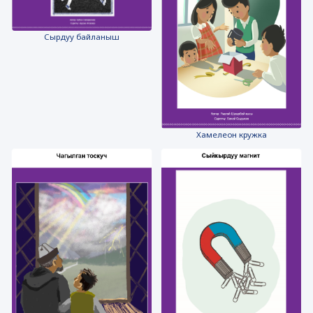
Сырдуу байланыш
Хамелеон кружка