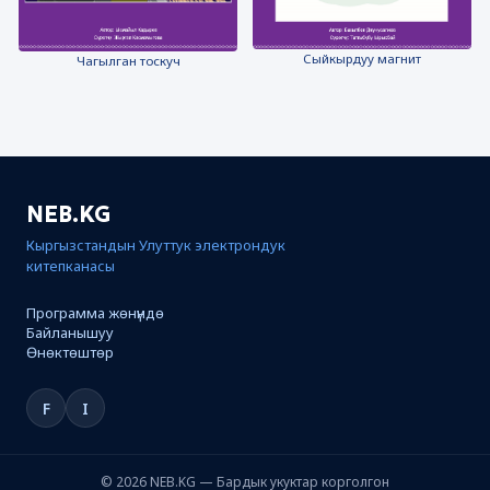
Сыйкырдуу магнит
Чагылган тоскуч
NEB.KG
Кыргызстандын Улуттук электрондук
китепканасы
Программа жөнүндө
Байланышуу
Өнөктөштөр
F
I
© 2026 NEB.KG — Бардык укуктар корголгон