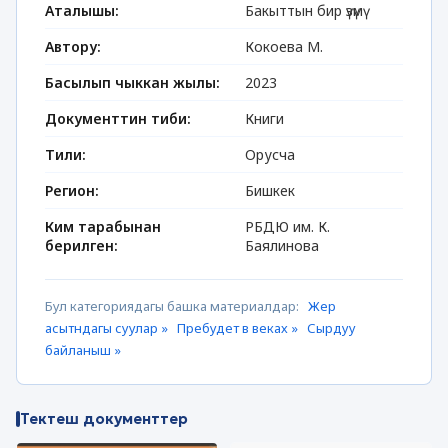
Аталышы:
Бакыттын бир үзүмү
Автору:
Кокоева М.
Басылып чыккан жылы:
2023
Документтин тиби:
Книги
Тили:
Орусча
Регион:
Бишкек
Ким тарабынан
РБДЮ им. К.
берилген:
Баялинова
Бул категориядагы башка материалдар:
Жер
асытндагы суулар »
Пребудет в веках »
Сырдуу
байланыш »
Тектеш документтер