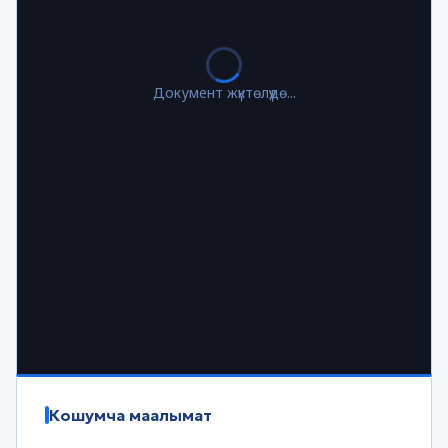
Документ жүктөлүүдө...
Кошумча маалымат