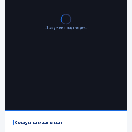
Документ жүктөлүүдө...
Кошумча маалымат