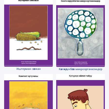
Иштерман сөөлжан
Көзгө көрүнбөгөн микроорганизмдер