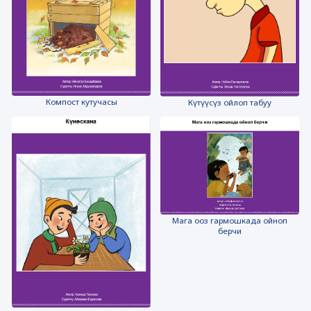
Компост кутучасы
Күтүүсүз ойлоп табуу
Мага ооз гармошкада ойноп
берчи