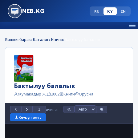
NEB.KG
RU
KY
EN
Башкы барак
Каталог
Книги
Бактылуу балалык
»
»
»
Бактылуу балалык
Жумакадыр Ж.
2002
Книги
Орусча
ичинен
—
Көчүрүп алуу