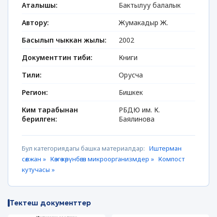
Аталышы:
Бактылуу балалык
Автору:
Жумакадыр Ж.
Басылып чыккан жылы:
2002
Документтин тиби:
Книги
Тили:
Орусча
Регион:
Бишкек
Ким тарабынан
РБДЮ им. К.
берилген:
Баялинова
Бул категориядагы башка материалдар:
Иштерман
сөөлжан »
Көзгө көрүнбөгөн микроорганизмдер »
Компост
кутучасы »
Тектеш документтер