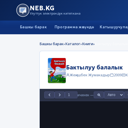
NEB.KG
Улуттук электрондук китепкана
Башкы барак
Программа жөнүндө
Катышуучула
Башкы барак
Каталог
Книги
Бактылуу балалык
»
»
»
Бактылуу балалык
Жеңишбек Жумакадыр
2009
К
ичинен
—