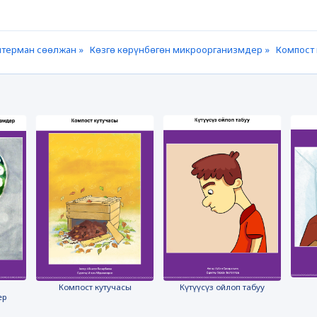
терман сөөлжан »
Көзгө көрүнбөгөн микроорганизмдер »
Компост 
Компост кутучасы
Күтүүсүз ойлоп табуу
ер