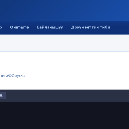
р
Өнөктөштөр
Байланышуу
Документтин тиби
ниги
Орусча