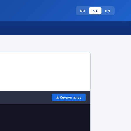
RU
KY
EN
Көчүрүп алуу