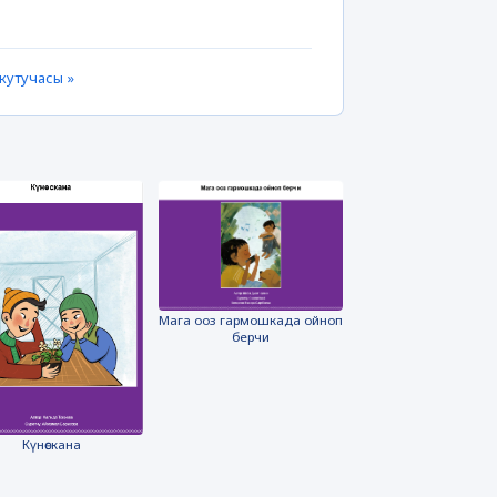
кутучасы »
Мага ооз гармошкада ойноп
берчи
Күнөскана