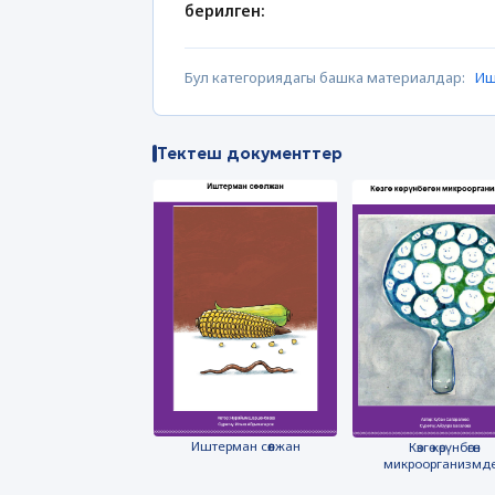
берилген:
Бул категориядагы башка материалдар:
Иш
Тектеш документтер
Иштерман сөөлжан
Көзгө көрүнбөгөн
микроорганизмд