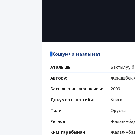
Кошумча маалымат
Аталышы:
Бактылуу б
Автору:
Жеңишбек 
Басылып чыккан жылы:
2009
Документтин тиби:
Книги
Тили:
Орусча
Регион:
Жалал-Абад
Ким тарабынан
Жалал-Абад