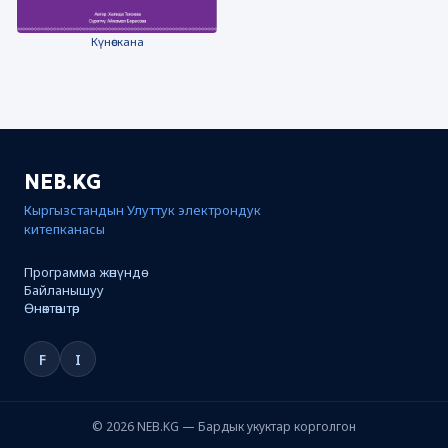
Күнөскана
NEB.KG
Кыргызстандын Улуттук электрондук
китепканасы
Программа жөнүндө
Байланышуу
Өнөктөштөр
F
I
© 2026 NEB.KG — Бардык укуктар корголгон