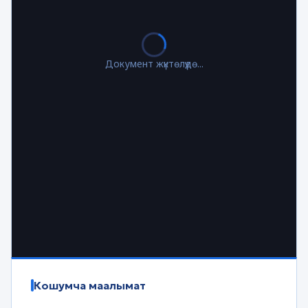
Документ жүктөлүүдө...
Кошумча маалымат