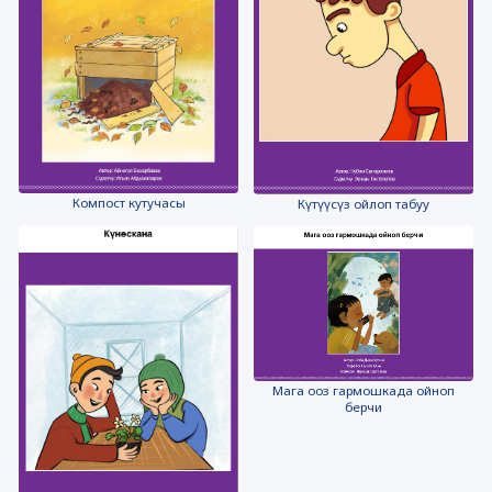
Компост кутучасы
Күтүүсүз ойлоп табуу
Мага ооз гармошкада ойноп
берчи