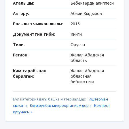
Аталышы:
Бөбөктөрдүн алиппеси
Автору:
Абзий Кыдыров
Басылып чыккан жылы:
2015
Документтин тиби:
Книги
Тили:
Орусча
Регион:
Жалал-Абадская
область
Ким тарабынан
Жалал-Абадская
берилген:
областная
библиотека
Бул категориядагы башка материалдар:
Иштерман
сөөлжан »
Көзгө көрүнбөгөн микроорганизмдер »
Компост
кутучасы »