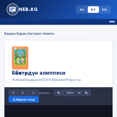
NEB.KG
RU
KY
EN
Башкы барак
Каталог
Книги
Бөбөктөрдүн алиппеси
»
»
»
Бөбөктөрдүн алиппеси
Абзий Кыдыров
2015
Книги
Орусча
ичинен
—
Көчүрүп алуу