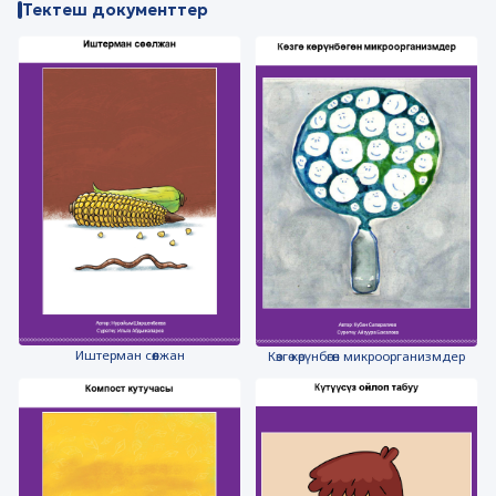
Тектеш документтер
Иштерман сөөлжан
Көзгө көрүнбөгөн микроорганизмдер