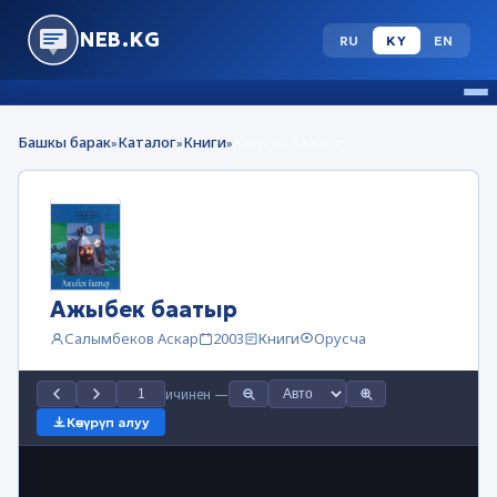
NEB.KG
RU
KY
EN
Башкы барак
Каталог
Книги
Ажыбек баатыр
»
»
»
Ажыбек баатыр
Салымбеков Аскар
2003
Книги
Орусча
ичинен
—
Көчүрүп алуу