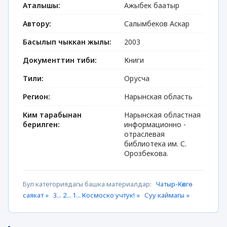
Аталышы:
Ажыбек баатыр
Автору:
Салымбеков Аскар
Басылып чыккан жылы:
2003
Документтин тиби:
Книги
Тили:
Орусча
Регион:
Нарынская область
Ким тарабынан
Нарынская областная
берилген:
информационно -
отраслевая
библиотека им. С.
Орозбекова.
Бул категориядагы башка материалдар:
Чатыр-Көлгө
саякат »
3... 2... 1... Космоско учтук! »
Суу каймагы »