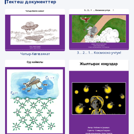
Тектеш документтер
3... 2... 1... Космоско учтук!
Чатыр-Көлгө саякат