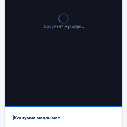
Документ жүктөлүүдө...
Кошумча маалымат