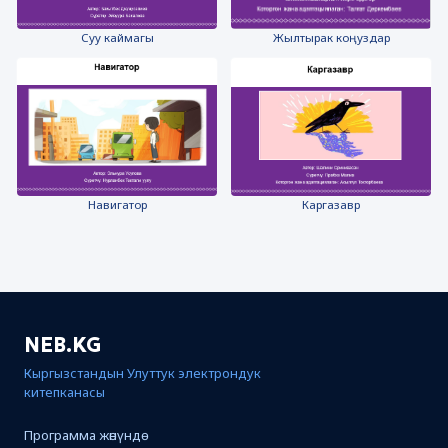
Суу каймагы
Жылтырак коңуздар
Каргазавр
Навигатор
NEB.KG
Кыргызстандын Улуттук электрондук
китепканасы
Программа жөнүндө