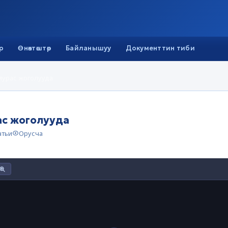
р
Өнөктөштөр
Байланышуу
Документтин тиби
ө мурас жоголууда
рас жоголууда
атьи
Орусча