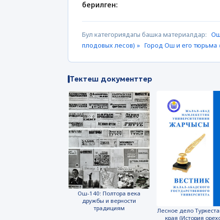
берилген:
Бул категориядагы башка материалдар:
Ош
плодовых лесов) »
Город Ош и его тюрьма 
Тектеш документтер
Ош-140: Полтора века
дружбы и верности
традициям
Лесное дело Туркеста
края (История орех