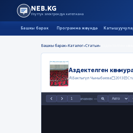
NEB.KG
Улуттук электрондук китепкана
Башкы барак
Программа жөнүндө
Катышуучула
Башкы барак
Каталог
Статьи
Аздектелген көөн
»
»
»
Аздектелген көөнө му
Бактыгүл Чыныбаева
2013
Ст
ичинен
—