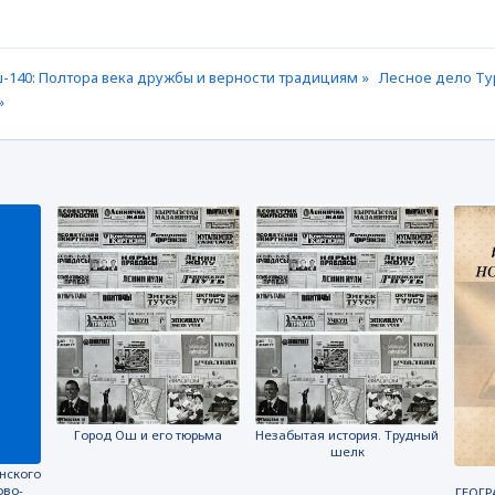
-140: Полтора века дружбы и верности традициям »
Лесное дело Тур
»
Город Ош и его тюрьма
Незабытая история. Трудный
шелк
нского
ово-
ГЕОГР