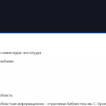
н көөнө мурас жоголууда
ыныбаева
область
областная информационно - отраслевая библиотека им. С. Ороз