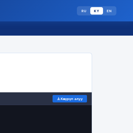
RU
KY
EN
Көчүрүп алуу