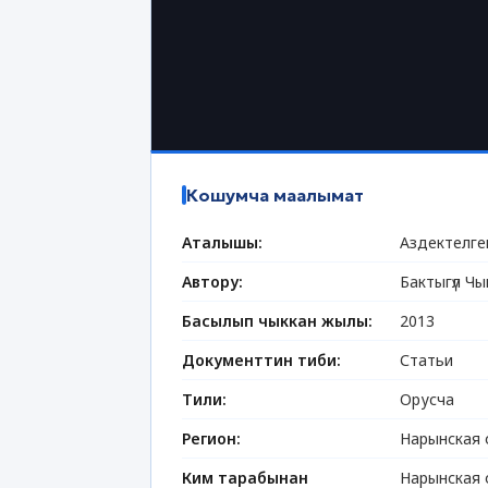
Кошумча маалымат
Аталышы:
Аздектелге
Автору:
Бактыгүл Ч
Басылып чыккан жылы:
2013
Документтин тиби:
Статьи
Тили:
Орусча
Регион:
Нарынская 
Ким тарабынан
Нарынская 