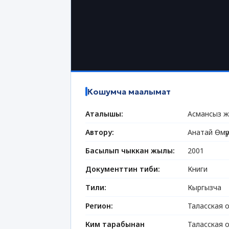
Кошумча маалымат
Аталышы:
Асмансыз 
Автору:
Анатай Өмү
Басылып чыккан жылы:
2001
Документтин тиби:
Книги
Тили:
Кыргызча
Регион:
Таласская 
Ким тарабынан
Таласская 