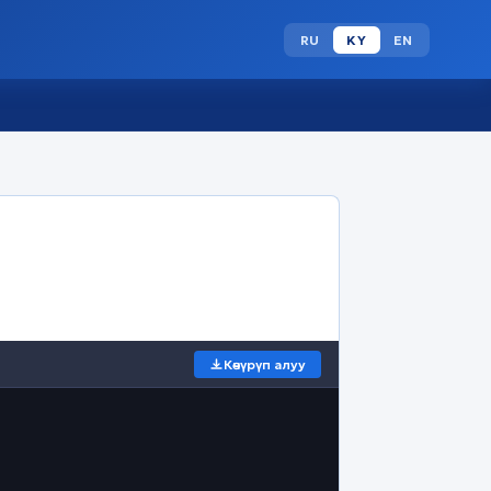
RU
KY
EN
Көчүрүп алуу