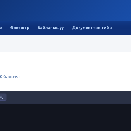
р
Өнөктөштөр
Байланышуу
Документтин тиби
р
Кыргызча