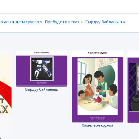
р асытндагы суулар »
Пребудет в веках »
Сырдуу байланыш »
Сырдуу байланыш
Хамелеон кружка
х