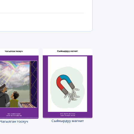
Сыйкырдуу магнит
Чагылган тоскуч