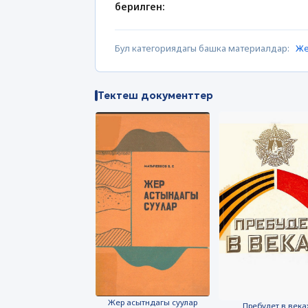
берилген:
Бул категориядагы башка материалдар:
Же
Тектеш документтер
Жер асытндагы суулар
Пребудет в века