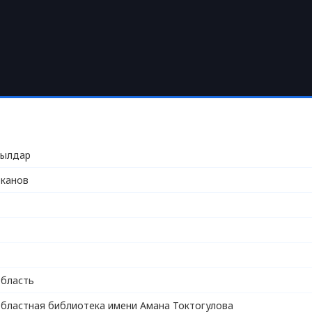
жылдар
рканов
область
областная библиотека имени Амана Токтогулова