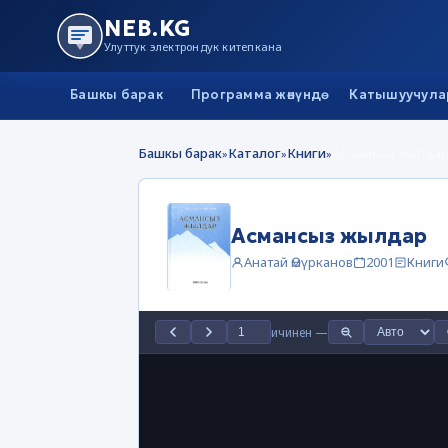
NEB.KG
Улуттук электрондук китепкана
Башкы барак
Программа жөнүндө
Катышуучула
Башкы барак
Каталог
Книги
Асмансыз жылда
»
»
»
Асмансыз жылдар
Анатай Өмүрканов
2001
Книги
ичинен
—