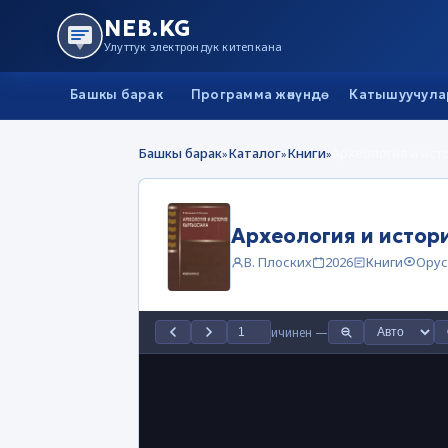
NEB.KG
Улуттук электрондук китепкана
Башкы барак
Программа жөнүндө
Катышуучула
Башкы барак
Каталог
Книги
Археология и ист
»
»
»
Археология и истор
В. Плоских
2026
Книги
Орус
ичинен
—