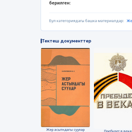
берилген:
Бул категориядагы башка материалдар:
Же
Тектеш документтер
Жер асытндагы суулар
Пребудет в века