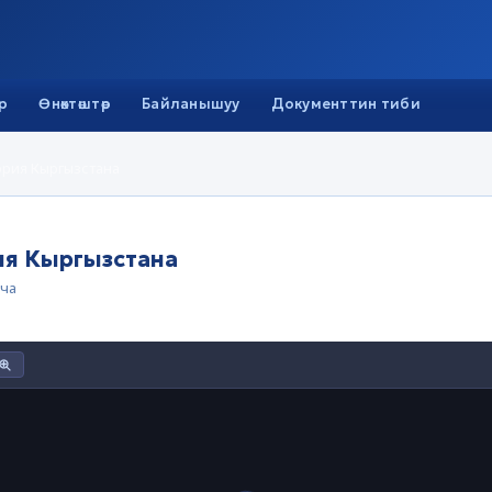
р
Өнөктөштөр
Байланышуу
Документтин тиби
ория Кыргызстана
ия Кыргызстана
ча