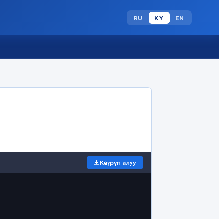
RU
KY
EN
Көчүрүп алуу