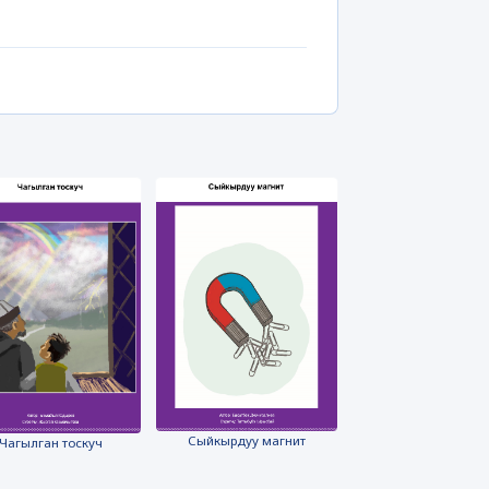
Сыйкырдуу магнит
Чагылган тоскуч