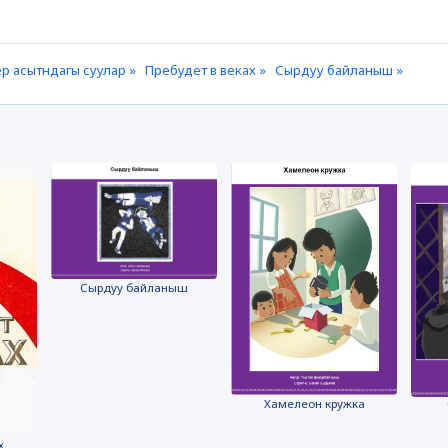
р асытндагы суулар »
Пребудет в веках »
Сырдуу байланыш »
Сырдуу байланыш
Хамелеон кружка
х