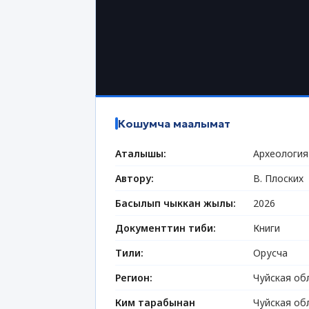
Кошумча маалымат
Аталышы:
Археология
Автору:
В. Плоских
Басылып чыккан жылы:
2026
Документтин тиби:
Книги
Тили:
Орусча
Регион:
Чуйская об
Ким тарабынан
Чуйская об