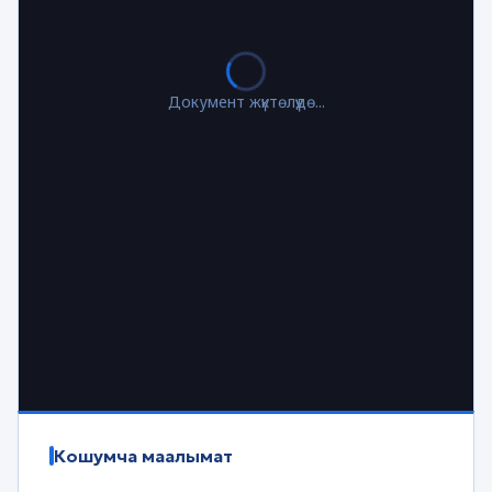
Документ жүктөлүүдө...
Кошумча маалымат