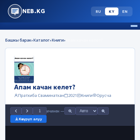
NEB.KG
RU
KY
EN
Башкы барак
Каталог
Книги
Апам качан келет?
»
»
»
Апам качан келет?
Пратхиба Сваминатхан
2021
Книги
Орусча
ичинен
—
Көчүрүп алуу