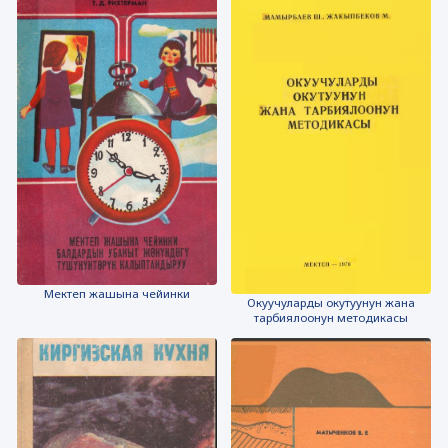
Мектеп жашына чейинки
Окуучуларды окутуунун жана
тарбиялоонун методикасы