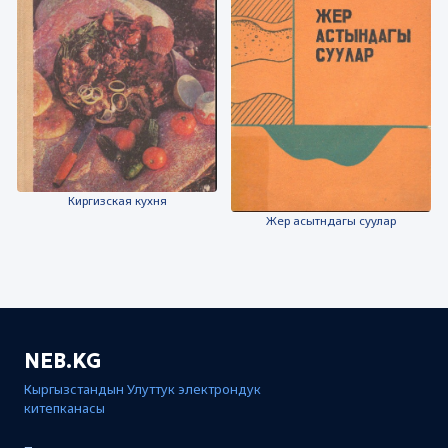
Киргизская кухня
Жер асытндагы суулар
NEB.KG
Кыргызстандын Улуттук электрондук
китепканасы