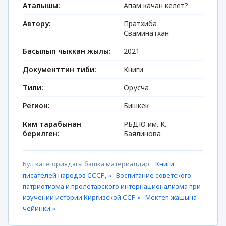
Аталышы:
Апам качан келет?
Автору:
Пратхиба
Сваминатхан
Басылып чыккан жылы:
2021
Документтин тиби:
Книги
Тили:
Орусча
Регион:
Бишкек
Ким тарабынан
РБДЮ им. К.
берилген:
Баялинова
Бул категориядагы башка материалдар:
Книги
писателей народов СССР, »
Воспитание советского
патриотизма и пролетарского интернационализма при
изучении истории Киргизской ССР »
Мектеп жашына
чейинки »