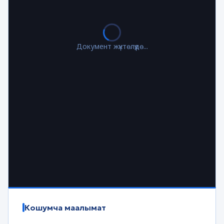
Документ жүктөлүүдө...
Кошумча маалымат