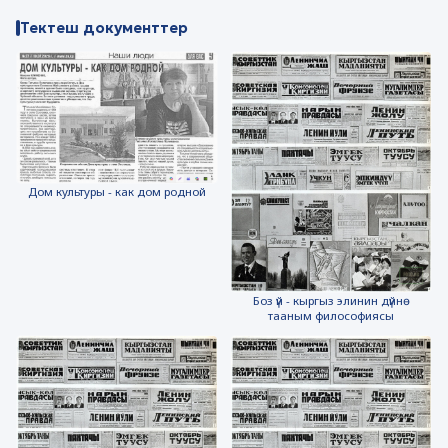
Тектеш документтер
Дом культуры - как дом родной
Боз үй - кыргыз элинин дүйнө
тааным философиясы