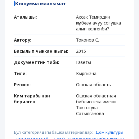
Кошумча маалымат
Аталышы:
Аксак Темирдин
күмбөзүн ачуу согушка
алып келгенби?
Автору:
Токонов С.
Басылып чыккан жылы:
2015
Документтин тиби:
Газеты
Тили:
Кыргызча
Регион:
Ошская область
Ким тарабынан
Ошская областная
берилген:
библиотека имени
Токтогула
Сатылганова
Бул категориядагы башка материалдар:
Дом культуры