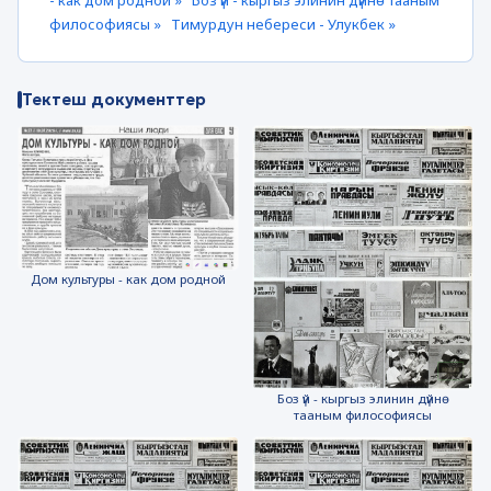
- как дом родной »
Боз үй - кыргыз элинин дүйнө тааным
философиясы »
Тимурдун небереси - Улукбек »
Тектеш документтер
Дом культуры - как дом родной
Боз үй - кыргыз элинин дүйнө
тааным философиясы