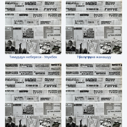
Тимурдун небереси - Улукбек
Түбөлүктүүлүккө жанашуу