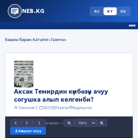
NEB.KG
RU
KY
EN
Башкы барак
Каталог
Газеты
»
»
»
Аксак Темирдин күмбөзүн ачуу согушка алып келгенби?
Аксак Темирдин күмбөзүн ачуу
согушка алып келгенби?
Токонов С.
2015
Газеты
Кыргызча
ичинен
—
Көчүрүп алуу