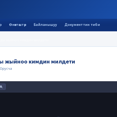
р
Өнөктөштөр
Байланышуу
Документтин тиби
рды жыйноо кимдин милдети
ы жыйноо кимдин милдети
Орусча