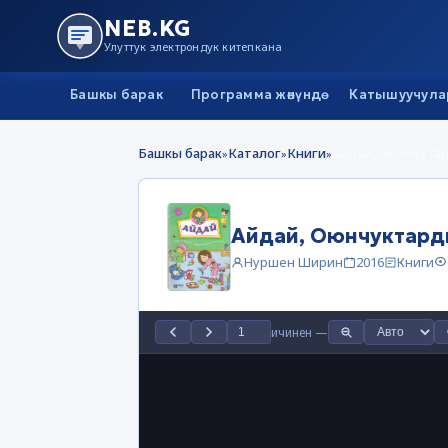
NEB.KG
Улуттук электрондук китепкана
Башкы барак
Программа жөнүндө
Катышуучула
Башкы барак
Каталог
Книги
Айдай, Оюнчукта
»
»
»
Айдай, Оюнчуктард
Нуршен Ширин
2016
Книги
ичинен
—