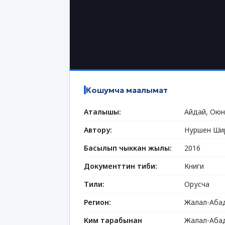
Кошумча маалымат
Аталышы:
Айдай, Ою
Автору:
Нуршен Ши
Басылып чыккан жылы:
2016
Документтин тиби:
Книги
Тили:
Орусча
Регион:
Жалал-Абад
Ким тарабынан
Жалал-Абад