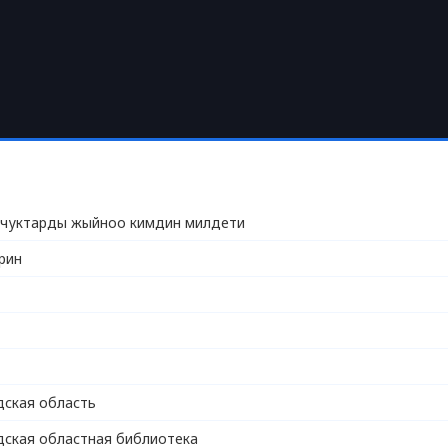
нчуктарды жыйноо кимдин милдети
рин
ская область
ская областная библиотека