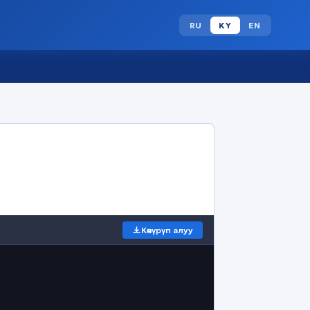
RU
KY
EN
Көчүрүп алуу