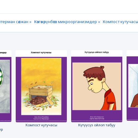
терман сөөлжан »
Көзгө көрүнбөгөн микроорганизмдер »
Компост кутучасы
Компост кутучасы
Күтүүсүз ойлоп табуу
ер