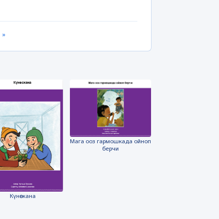
 »
Мага ооз гармошкада ойноп
берчи
Күнөскана