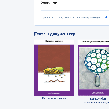
берилген:
Бул категориядагы башка материалдар:
Иш
Тектеш документтер
Иштерман сөөлжан
Көзгө көрүнбөгөн
микроорганизмд