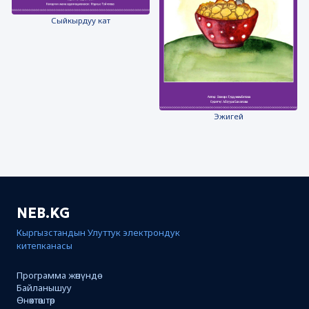
Сыйкырдуу кат
Эжигей
NEB.KG
Кыргызстандын Улуттук электрондук
китепканасы
Программа жөнүндө
Байланышуу
Өнөктөштөр