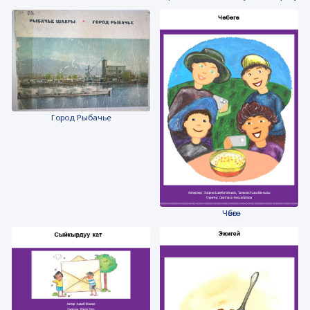
Город Рыбачье
Чөбөгө