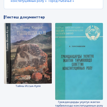
конституциянын ролу »
Город Рыбачье »
Тектеш документтер
Тайны Иссык-Куля
Граждандарды укуктук жактан
тарбиялоодо конституциянын ролу