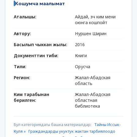
Кошумча маалымат
Аталышы:
Айдай, эч ким мени
оюнга кошпойт
Автору:
Нуршен Ширин
Басылып чыккан жылы:
2016
Документтин тиби:
Книги
Тили:
Орусча
Регион:
Жалал-Абадская
область
Ким тарабынан
Жалал-Абадская
берилген:
областная
библиотека
Бул категориядагы башка материалдар:
Тайны Иссык-
Куля »
Граждандарды укуктук жактан тарбиялоодо