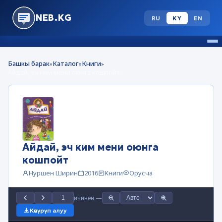
NEB.KG
RU
KY
EN
Башкы барак
Каталог
Книги
»
»
»
Айдай, эч ким мени оюнга кошпойт
Айдай, эч ким мени оюнга
кошпойт
Нуршен Ширин
2016
Книги
Орусча
ичинен
—
Көчүрүп алуу