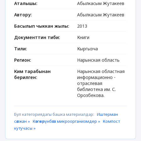
Аталышы:
Абылкасым Жутакеев
Автору:
Абылкасым Жутакеев
Басылып чыккан жылы:
2013
Документтин тиби:
Книги
Тили:
Кыргызча
Регион:
Нарынская область
Ким тарабынан
Нарынская областная
берилген:
информационно -
отраслевая
библиотека им. С.
Орозбекова.
Бул категориядагы башка материалдар:
Иштерман
сөөлжан »
Көзгө көрүнбөгөн микроорганизмдер »
Компост
кутучасы »