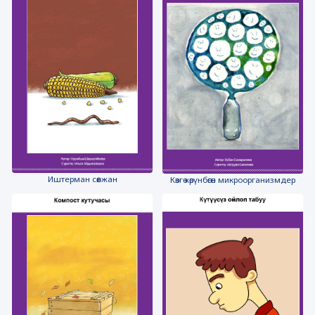
Иштерман сөөлжан
Көзгө көрүнбөгөн микроорганизмдер