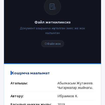
Файл жеткиликсиз
Документ азырынча жүктөлгөн эмес же жок
кылынган
Файл жок
Кошумча маалымат
Аталышы:
Aбылкасым Жутакеев.
Чыгармалар жыйнагы.
Автору:
Ибраимов К.
Басылып чыккан жылы:
2019