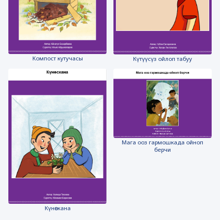
Компост кутучасы
Күтүүсүз ойлоп табуу
Мага ооз гармошкада ойноп
берчи
Күнөскана