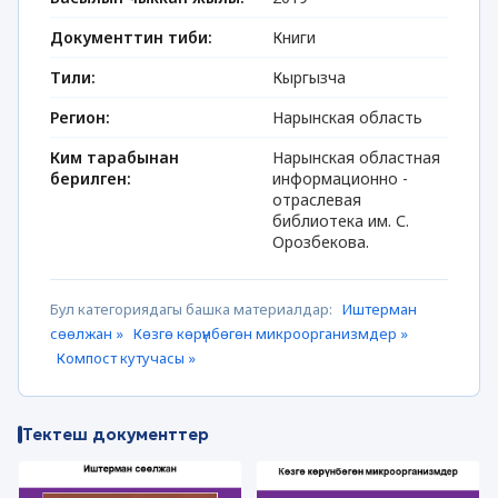
Документтин тиби:
Книги
Тили:
Кыргызча
Регион:
Нарынская область
Ким тарабынан
Нарынская областная
берилген:
информационно -
отраслевая
библиотека им. С.
Орозбекова.
Бул категориядагы башка материалдар:
Иштерман
сөөлжан »
Көзгө көрүнбөгөн микроорганизмдер »
Компост кутучасы »
Тектеш документтер