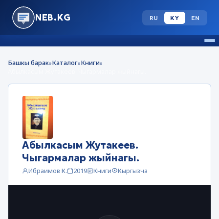
NEB.KG
RU
KY
EN
Башкы барак
Каталог
Книги
»
»
»
Aбылкасым Жутакеев. Чыгармалар жыйнагы.
Aбылкасым Жутакеев.
Чыгармалар жыйнагы.
Ибраимов К.
2019
Книги
Кыргызча