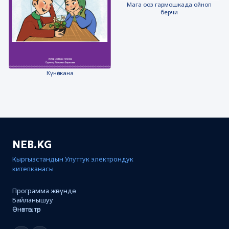
Мага ооз гармошкада ойноп
берчи
Күнөскана
NEB.KG
Кыргызстандын Улуттук электрондук
китепканасы
Программа жөнүндө
Байланышуу
Өнөктөштөр