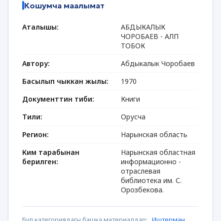
Кошумча маалымат
Аталышы:
АБДЫКАЛЫК
ЧОРОБАЕВ - АЛП
ТОБОК
Автору:
Абдыкалык Чоробаев
Басылып чыккан жылы:
1970
Документтин тиби:
Книги
Тили:
Орусча
Регион:
Нарынская область
Ким тарабынан
Нарынская областная
берилген:
информационно -
отраслевая
библиотека им. С.
Орозбекова.
Бул категориядагы башка материалдар:
Иштерман