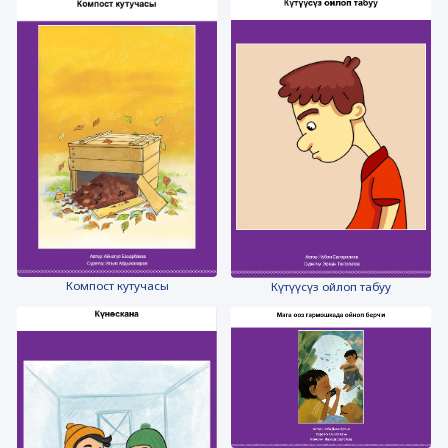
Компост кутучасы
Күтүүсүз ойлоп табуу