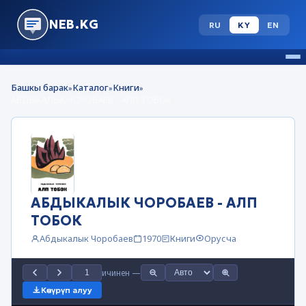
NEB.KG
RU
KY
EN
Башкы барак
Каталог
Книги
»
»
»
АБДЫКАЛЫК ЧОРОБАЕВ - АЛП ТОБОК
АБДЫКАЛЫК ЧОРОБАЕВ - АЛП
ТОБОК
Абдыкалык Чоробаев
1970
Книги
Орусча
ичинен
—
Көчүрүп алуу