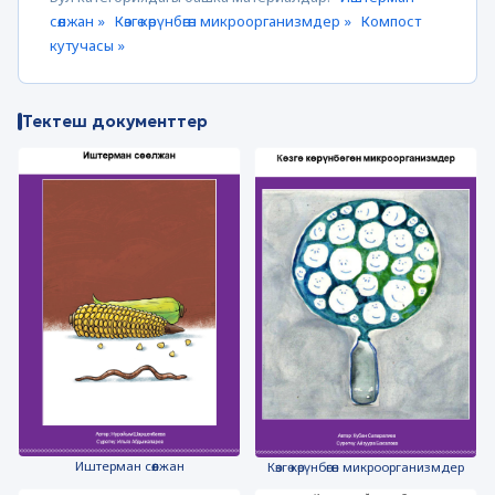
сөөлжан »
Көзгө көрүнбөгөн микроорганизмдер »
Компост
кутучасы »
Тектеш документтер
Иштерман сөөлжан
Көзгө көрүнбөгөн микроорганизмдер