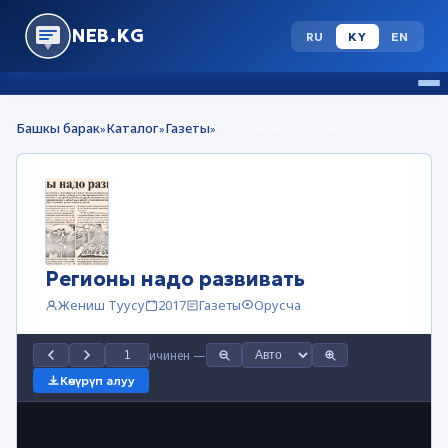
NEB.KG
RU
KY
EN
Башкы барак
Каталог
Газеты
Регионы надо развивать
»
»
»
Регионы надо развивать
Жениш Туусу
2017
Газеты
Орусча
ичинен
—
Көчүрүп алуу