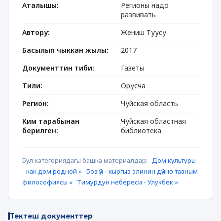
Аталышы:
Регионы надо
развивать
Автору:
Жениш Туусу
Басылып чыккан жылы:
2017
Документтин тиби:
Газеты
Тили:
Орусча
Регион:
Чуйская область
Ким тарабынан
Чуйская областная
берилген:
библиотека
Бул категориядагы башка материалдар:
Дом культуры
- как дом родной »
Боз үй - кыргыз элинин дүйнө тааным
философиясы »
Тимурдун небереси - Улукбек »
Тектеш документтер