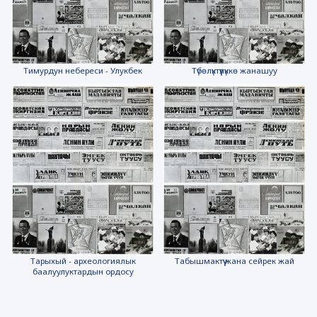
Тимурдун небереси - Улукбек
Түбөлүктүүлүккө жанашуу
Тарыхый - археологиялык
Табышмактүү жана сейрек жай
баалуулуктардын ордосу