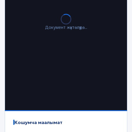
Документ жүктөлүүдө...
Кошумча маалымат