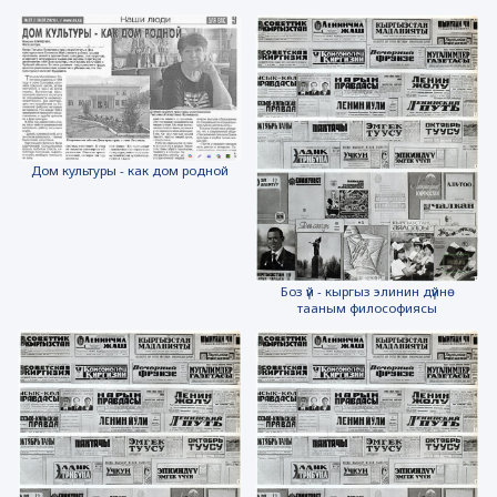
Дом культуры - как дом родной
Боз үй - кыргыз элинин дүйнө
тааным философиясы