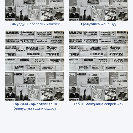
Тимурдун небереси - Улукбек
Түбөлүктүүлүккө жанашуу
Тарыхый - археологиялык
Табышмактүү жана сейрек жай
баалуулуктардын ордосу