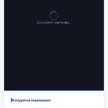
Документ жүктөлүүдө...
Кошумча маалымат