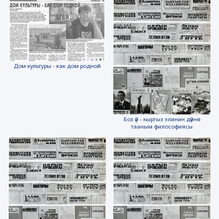
Дом культуры - как дом родной
Боз үй - кыргыз элинин дүйнө
тааным философиясы