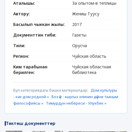
Аталышы:
За опытом-в теплицы
Автору:
Жениш Туусу
Басылып чыккан жылы:
2017
Документтин тиби:
Газеты
Тили:
Орусча
Регион:
Чуйская область
Ким тарабынан
Чуйская областная
берилген:
библиотека
Бул категориядагы башка материалдар:
Дом культуры
- как дом родной »
Боз үй - кыргыз элинин дүйнө тааным
философиясы »
Тимурдун небереси - Улукбек »
Тектеш документтер