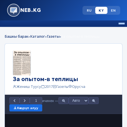
NEB.KG
RU
KY
EN
Башкы барак
Каталог
Газеты
За опытом-в теплицы
»
»
»
За опытом-в теплицы
Жениш Туусу
2017
Газеты
Орусча
ичинен
—
Көчүрүп алуу