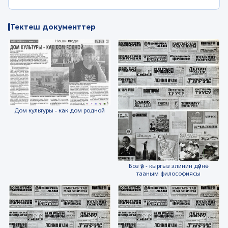
Тектеш документтер
Дом культуры - как дом родной
Боз үй - кыргыз элинин дүйнө
тааным философиясы