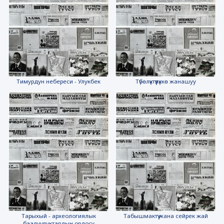
Тимурдун небереси - Улукбек
Түбөлүктүүлүккө жанашуу
Тарыхый - археологиялык
Табышмактүү жана сейрек жай
баалуулуктардын ордосу