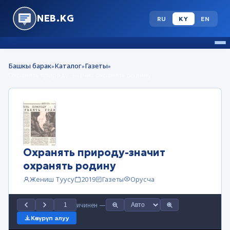
NEB.KG
RU
KY
EN
Башкы барак
Каталог
Газеты
»
»
»
Охранять природу-значит охранять родину
Охранять природу-значит
охранять родину
Жениш Туусу
2019
Газеты
Орусча
ичинен
—
Көчүрүп алуу