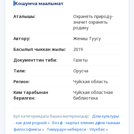
Кошумча маалымат
Аталышы:
Охранять природу-
значит охранять
родину
Автору:
Жениш Туусу
Басылып чыккан жылы:
2019
Документтин тиби:
Газеты
Тили:
Орусча
Регион:
Чуйская область
Ким тарабынан
Чуйская областная
берилген:
библиотека
Бул категориядагы башка материалдар:
Дом культуры
- как дом родной »
Боз үй - кыргыз элинин дүйнө тааным
философиясы »
Тимурдун небереси - Улукбек »