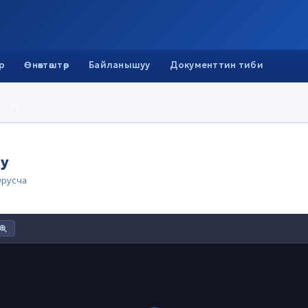
р
Өнөктөштөр
Байланышуу
Документтин тиби
ки Чу
Чу
русча