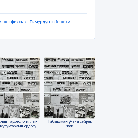
 философиясы »
Тимурдун небереси -
хый - археологиялык
Табышмактүү жана сейрек
луулуктардын ордосу
жай