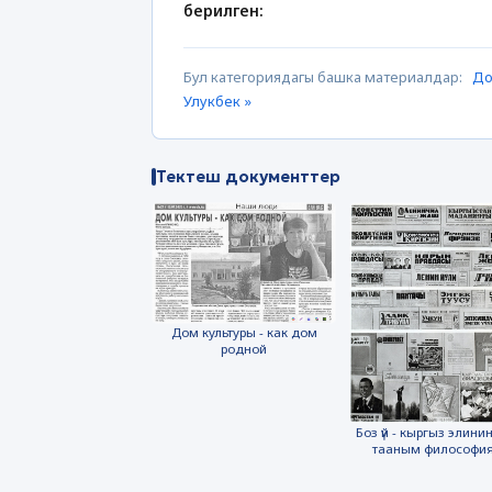
берилген:
Бул категориядагы башка материалдар:
До
Улукбек »
Тектеш документтер
Дом культуры - как дом
родной
Боз үй - кыргыз элинин
тааным философи