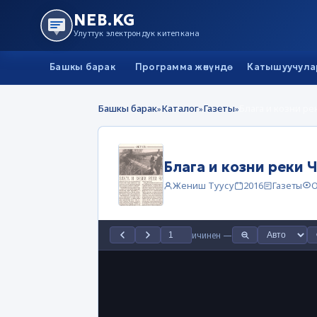
NEB.KG
Улуттук электрондук китепкана
Башкы барак
Программа жөнүндө
Катышуучула
Башкы барак
Каталог
Газеты
Блага и козни ре
»
»
»
Блага и козни реки 
Жениш Туусу
2016
Газеты
О
ичинен
—