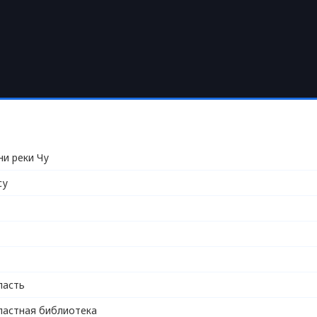
ни реки Чу
су
ласть
ластная библиотека