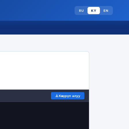
RU
KY
EN
Көчүрүп алуу