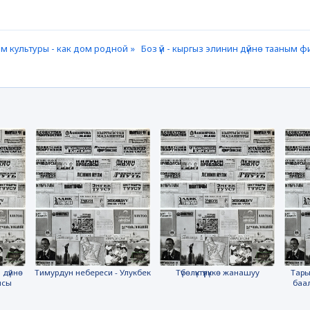
м культуры - как дом родной »
Боз үй - кыргыз элинин дүйнө тааным
 дүйнө
Тимурдун небереси - Улукбек
Түбөлүктүүлүккө жанашуу
Тары
ясы
баа