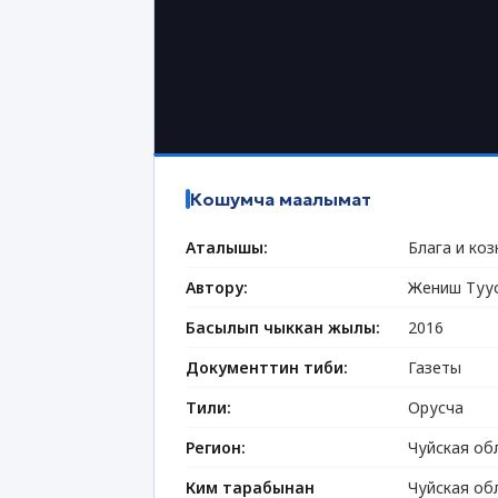
Кошумча маалымат
Аталышы:
Блага и коз
Автору:
Жениш Туу
Басылып чыккан жылы:
2016
Документтин тиби:
Газеты
Тили:
Орусча
Регион:
Чуйская об
Ким тарабынан
Чуйская об