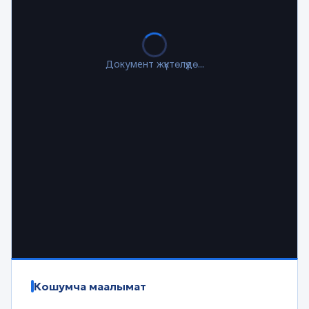
Документ жүктөлүүдө...
Кошумча маалымат