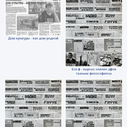
Дом культуры - как дом родной
Боз үй - кыргыз элинин дүйнө
тааным философиясы