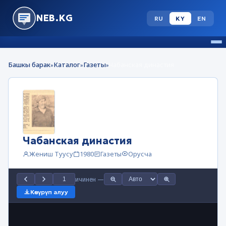
NEB.KG
RU
KY
EN
Башкы барак
Каталог
Газеты
Чабанская династия
»
»
»
Чабанская династия
Жениш Туусу
1980
Газеты
Орусча
ичинен
—
Көчүрүп алуу