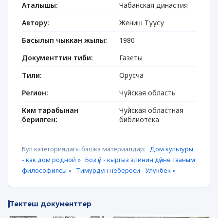
Аталышы:
Чабанская династия
Автору:
Жениш Туусу
Басылып чыккан жылы:
1980
Документтин тиби:
Газеты
Тили:
Орусча
Регион:
Чуйская область
Ким тарабынан
Чуйская областная
берилген:
библиотека
Бул категориядагы башка материалдар:
Дом культуры
- как дом родной »
Боз үй - кыргыз элинин дүйнө тааным
философиясы »
Тимурдун небереси - Улукбек »
Тектеш документтер