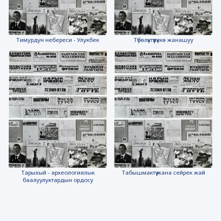
Тимурдун небереси - Улукбек
Түбөлүктүүлүккө жанашуу
Тарыхый - археологиялык
Табышмактүү жана сейрек жай
баалуулуктардын ордосу