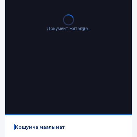
Документ жүктөлүүдө...
Кошумча маалымат