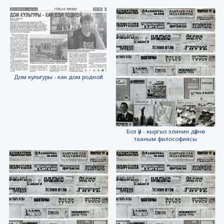
Дом культуры - как дом родной
Боз үй - кыргыз элинин дүйнө
тааным философиясы