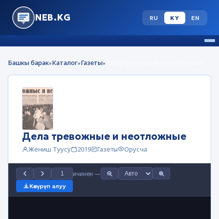
NEB.KG
RU
KY
EN
Башкы барак
Каталог
Газеты
Дела тревожные и неотложные
»
»
»
Дела тревожные и неотложные
Жениш Туусу
2019
Газеты
Орусча
ичинен
—
Көчүрүп алуу