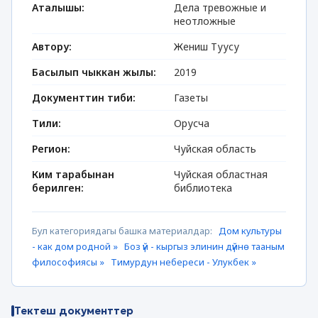
Аталышы:
Дела тревожные и
неотложные
Автору:
Жениш Туусу
Басылып чыккан жылы:
2019
Документтин тиби:
Газеты
Тили:
Орусча
Регион:
Чуйская область
Ким тарабынан
Чуйская областная
берилген:
библиотека
Бул категориядагы башка материалдар:
Дом культуры
- как дом родной »
Боз үй - кыргыз элинин дүйнө тааным
философиясы »
Тимурдун небереси - Улукбек »
Тектеш документтер