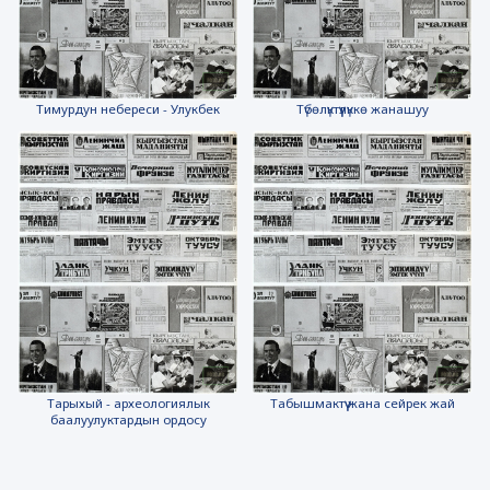
Тимурдун небереси - Улукбек
Түбөлүктүүлүккө жанашуу
Тарыхый - археологиялык
Табышмактүү жана сейрек жай
баалуулуктардын ордосу