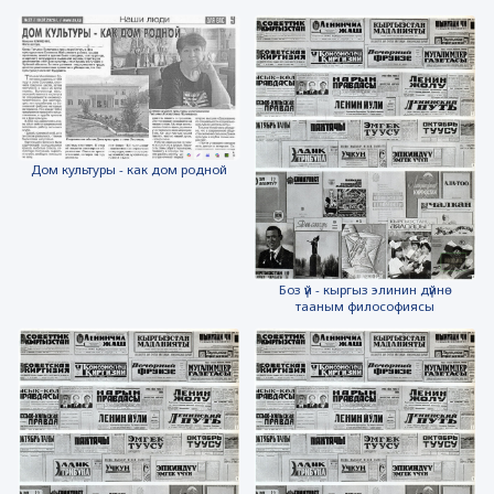
Дом культуры - как дом родной
Боз үй - кыргыз элинин дүйнө
тааным философиясы