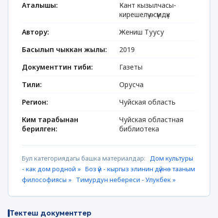
Аталышы:
Кант кызылчасы-
кирешелүү өсүмдүк
Автору:
Жениш Туусу
Басылып чыккан жылы:
2019
Документтин тиби:
Газеты
Тили:
Орусча
Регион:
Чуйская область
Ким тарабынан
Чуйская областная
берилген:
библиотека
Бул категориядагы башка материалдар:
Дом культуры
- как дом родной »
Боз үй - кыргыз элинин дүйнө тааным
философиясы »
Тимурдун небереси - Улукбек »
Тектеш документтер