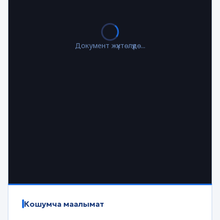
Документ жүктөлүүдө...
Кошумча маалымат