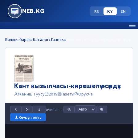
NEB.KG
RU
KY
EN
Башкы барак
Каталог
Газеты
Кант кызылчасы-кирешелүү өсүмдүк
»
»
»
Кант кызылчасы-кирешелүү өсүмдүк
Жениш Туусу
2019
Газеты
Орусча
ичинен
—
Көчүрүп алуу