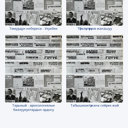
Тимурдун небереси - Улукбек
Түбөлүктүүлүккө жанашуу
Тарыхый - археологиялык
Табышмактүү жана сейрек жай
баалуулуктардын ордосу