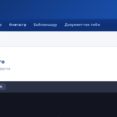
р
Өнөктөштөр
Байланышуу
Документтин тиби
шлого
го
русча