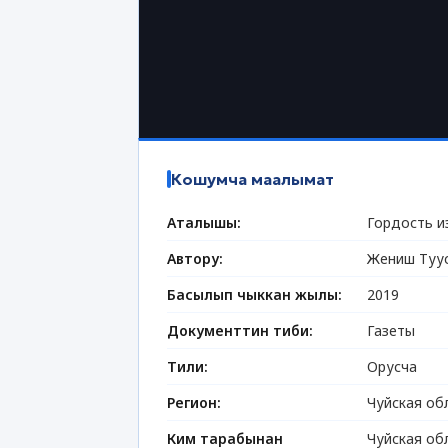
Кошумча маалымат
Аталышы:
Гордость и
Автору:
Жениш Туу
Басылып чыккан жылы:
2019
Документтин тиби:
Газеты
Тили:
Орусча
Регион:
Чуйская об
Ким тарабынан
Чуйская об