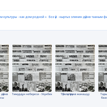
м культуры - как дом родной »
Боз үй - кыргыз элинин дүйнө тааным
 дүйнө
Тимурдун небереси - Улукбек
Түбөлүктүүлүккө жанашуу
Тары
ясы
баа