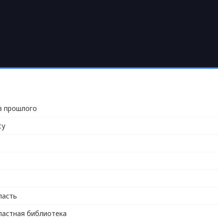
з прошлого
су
ласть
ластная библиотека