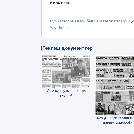
берилген:
Бул категориядагы башка материалдар:
До
Улукбек »
Тектеш документтер
Дом культуры - как дом
родной
Боз үй - кыргыз элинин
тааным философи