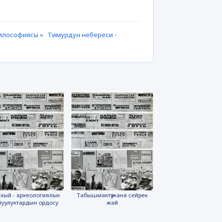
 философиясы »
Тимурдун небереси -
хый - археологиялык
Табышмактүү жана сейрек
луулуктардын ордосу
жай