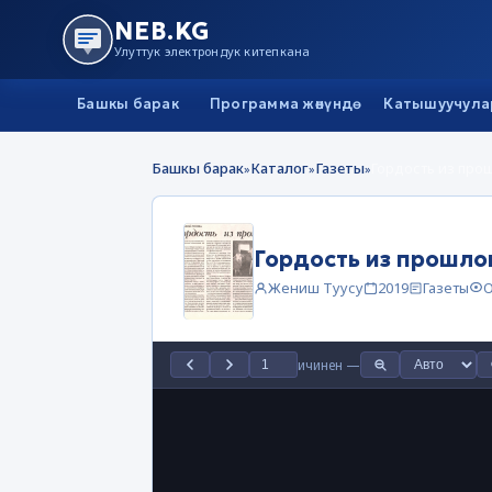
NEB.KG
Улуттук электрондук китепкана
Башкы барак
Программа жөнүндө
Катышуучула
Башкы барак
Каталог
Газеты
Гордость из про
»
»
»
Гордость из прошло
Жениш Туусу
2019
Газеты
О
ичинен
—