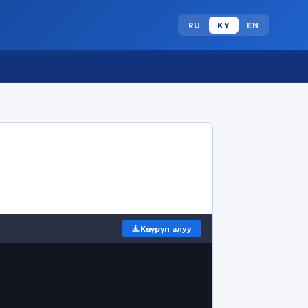
RU
KY
EN
Көчүрүп алуу