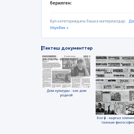
берилген:
Бул категориядагы башка материалдар:
До
Улукбек »
Тектеш документтер
Дом культуры - как дом
родной
Боз үй - кыргыз элинин
тааным философи