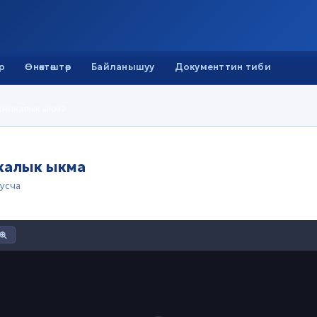
р
Өнөктөштөр
Байланышуу
Документтин тиби
ехникалык ыкма
икалык ыкма
усча