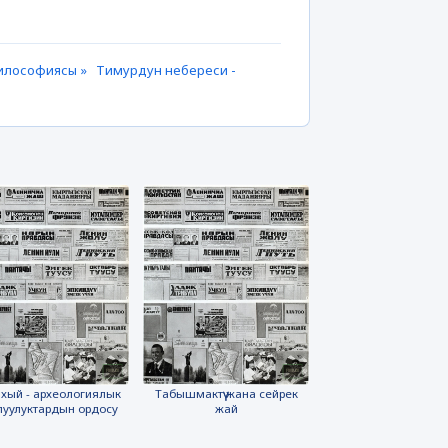
 философиясы »
Тимурдун небереси -
хый - археологиялык
Табышмактүү жана сейрек
луулуктардын ордосу
жай