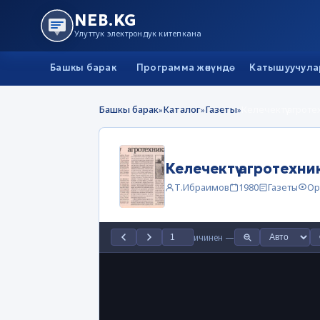
NEB.KG
Улуттук электрондук китепкана
Башкы барак
Программа жөнүндө
Катышуучула
Башкы барак
Каталог
Газеты
Келечектүү агрот
»
»
»
Келечектүү агротехн
Т.Ибраимов
1980
Газеты
Ор
ичинен
—