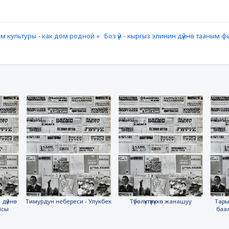
м культуры - как дом родной »
Боз үй - кыргыз элинин дүйнө тааным
 дүйнө
Тимурдун небереси - Улукбек
Түбөлүктүүлүккө жанашуу
Тары
ясы
баа