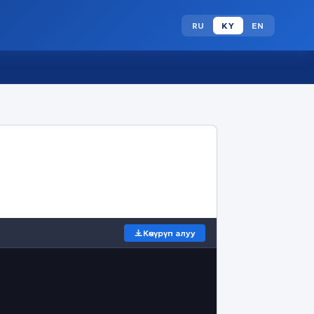
RU
KY
EN
Көчүрүп алуу