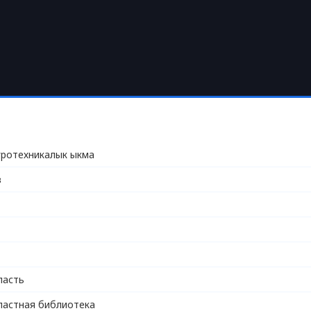
агротехникалык ыкма
в
ласть
ластная библиотека