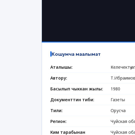
Кошумча маалымат
Аталышы:
Келечектүү 
Автору:
Т.Ибраимо
Басылып чыккан жылы:
1980
Документтин тиби:
Газеты
Тили:
Орусча
Регион:
Чуйская об
Ким тарабынан
Чуйская об