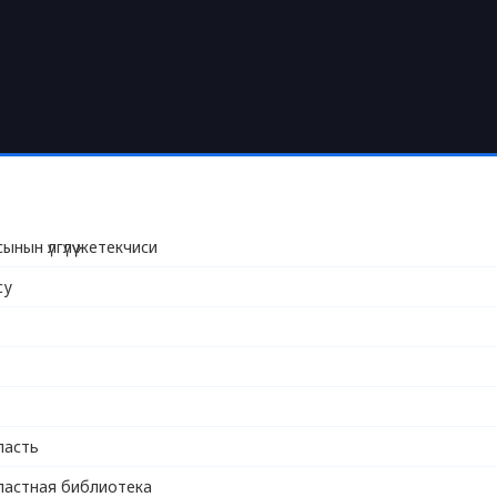
ынын үлгүлүү жетекчиси
су
ласть
ластная библиотека