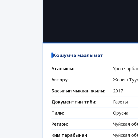
Кошумча маалымат
Аталышы:
Үрөн чарбас
Автору:
Жениш Туу
Басылып чыккан жылы:
2017
Документтин тиби:
Газеты
Тили:
Орусча
Регион:
Чуйская об
Ким тарабынан
Чуйская об