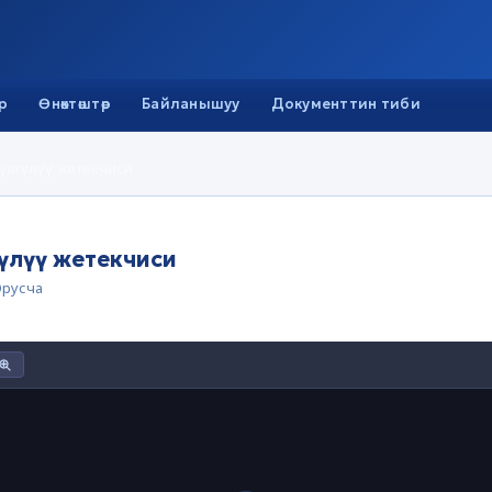
р
Өнөктөштөр
Байланышуу
Документтин тиби
 үлгүлүү жетекчиси
гүлүү жетекчиси
русча