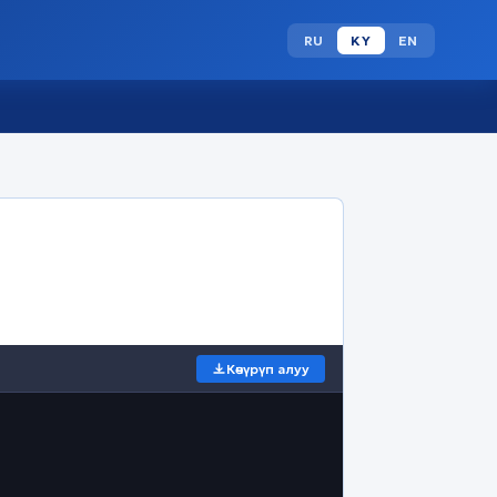
RU
KY
EN
Көчүрүп алуу