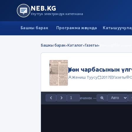
NEB.KG
Улуттук электрондук китепкана
Башкы барак
Программа жөнүндө
Катышуучула
Башкы барак
Каталог
Газеты
Үрөн чарбасынын
»
»
»
Үрөн чарбасынын үл
Жениш Туусу
2017
Газеты
О
ичинен
—