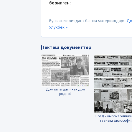
берилген:
Бул категориядагы башка материалдар:
До
Улукбек »
Тектеш документтер
Дом культуры - как дом
родной
Боз үй - кыргыз элинин
тааным философи