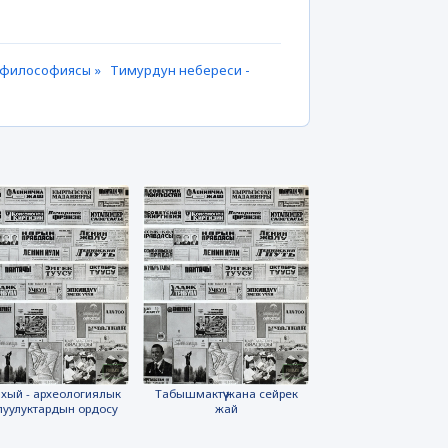
м философиясы »
Тимурдун небереси -
хый - археологиялык
Табышмактүү жана сейрек
луулуктардын ордосу
жай