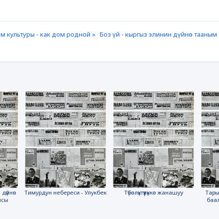
м культуры - как дом родной »
Боз үй - кыргыз элинин дүйнө тааны
 дүйнө
Тимурдун небереси - Улукбек
Түбөлүктүүлүккө жанашуу
Тары
ясы
баа