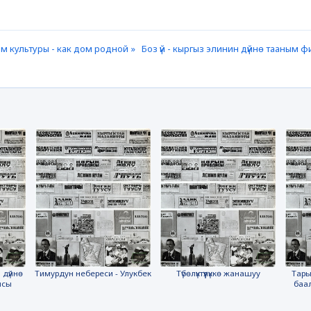
м культуры - как дом родной »
Боз үй - кыргыз элинин дүйнө тааным
 дүйнө
Тимурдун небереси - Улукбек
Түбөлүктүүлүккө жанашуу
Тары
ясы
баа