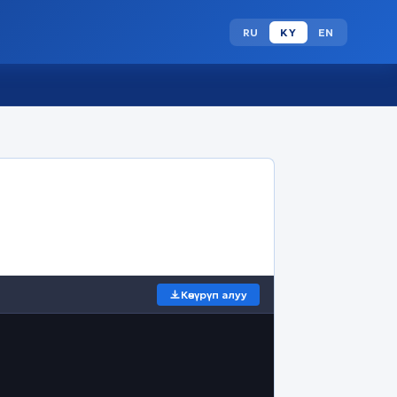
RU
KY
EN
Көчүрүп алуу