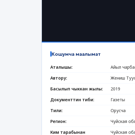
Кошумча маалымат
Аталышы:
Айыл чарба
Автору:
Жениш Туу
Басылып чыккан жылы:
2019
Документтин тиби:
Газеты
Тили:
Орусча
Регион:
Чуйская об
Ким тарабынан
Чуйская об