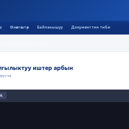
р
Өнөктөштөр
Байланышуу
Документтин тиби
 алгылыктуу иштер арбын
лгылыктуу иштер арбын
русча