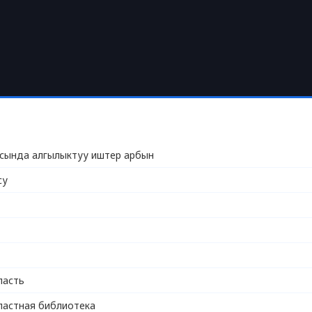
сында алгылыктуу иштер арбын
су
ласть
ластная библиотека