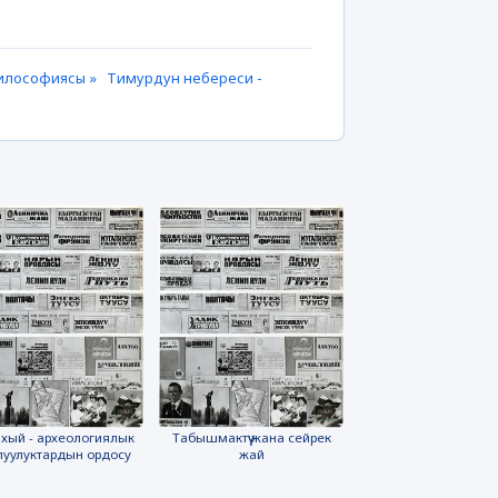
 философиясы »
Тимурдун небереси -
хый - археологиялык
Табышмактүү жана сейрек
луулуктардын ордосу
жай