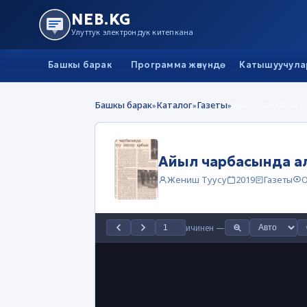
NEB.KG
Улуттук электрондук китепкана
Башкы барак
Программа жөнүндө
Катышуучула
Башкы барак
Каталог
Газеты
Айыл чарбасында
»
»
»
Айыл чарбасында а
Жениш Туусу
2019
Газеты
О
ичинен
—