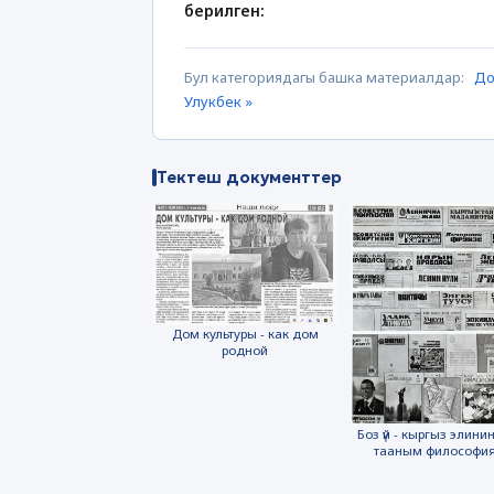
берилген:
Бул категориядагы башка материалдар:
До
Улукбек »
Тектеш документтер
Дом культуры - как дом
родной
Боз үй - кыргыз элинин
тааным философи