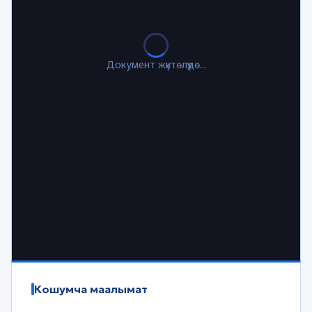
Документ жүктөлүүдө...
Кошумча маалымат