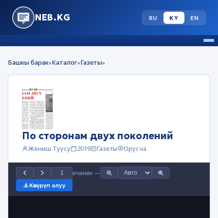
NEB.KG
RU
KY
EN
Башкы барак
Каталог
Газеты
По сторонам двух поколений
»
»
»
По сторонам двух поколений
Жениш Туусу
2019
Газеты
Орусча
ичинен
—
Көчүрүп алуу