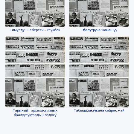
Тимурдун небереси - Улукбек
Түбөлүктүүлүккө жанашуу
Тарыхый - археологиялык
Табышмактүү жана сейрек жай
баалуулуктардын ордосу