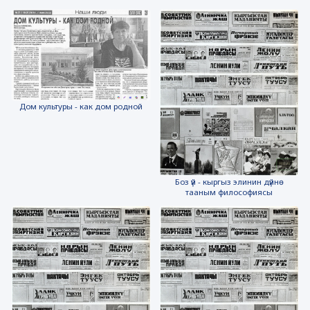
Дом культуры - как дом родной
Боз үй - кыргыз элинин дүйнө
тааным философиясы