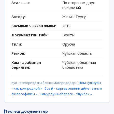
Аталышы:
По сторонам двух
поколений
Автору:
Жениш Туусу
Басылып чыккан жылы:
2019
Документтин тиби:
Газеты
Тили:
Орусча
Регион:
Чуйская область
Ким тарабынан
Чуйская областная
берилген:
библиотека
Бул категориядагы башка материалдар:
Дом культуры
- как дом родной »
Боз үй - кыргыз элинин дүйнө тааным
философиясы »
Тимурдун небереси - Улукбек »
Тектеш документтер