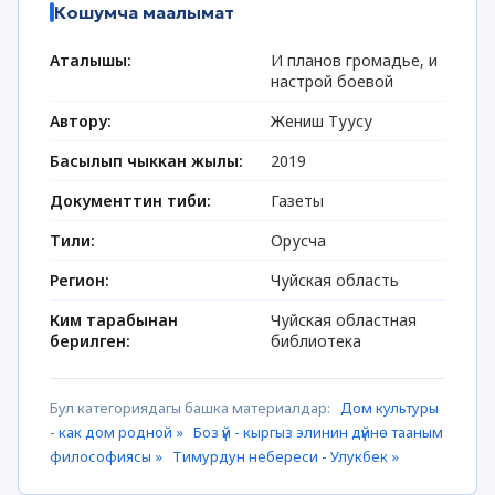
Кошумча маалымат
Аталышы:
И планов громадье, и
настрой боевой
Автору:
Жениш Туусу
Басылып чыккан жылы:
2019
Документтин тиби:
Газеты
Тили:
Орусча
Регион:
Чуйская область
Ким тарабынан
Чуйская областная
берилген:
библиотека
Бул категориядагы башка материалдар:
Дом культуры
- как дом родной »
Боз үй - кыргыз элинин дүйнө тааным
философиясы »
Тимурдун небереси - Улукбек »