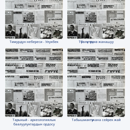
Тимурдун небереси - Улукбек
Түбөлүктүүлүккө жанашуу
Тарыхый - археологиялык
Табышмактүү жана сейрек жай
баалуулуктардын ордосу