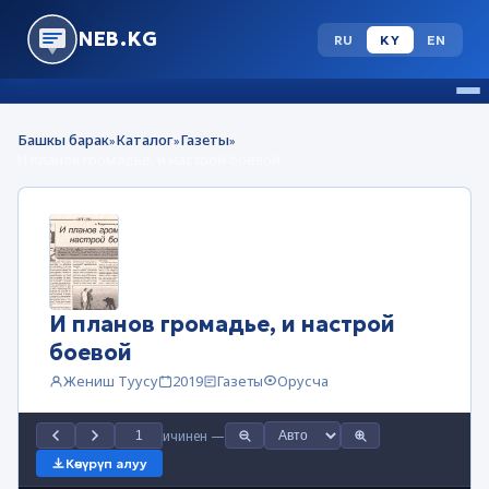
NEB.KG
RU
KY
EN
Башкы барак
Каталог
Газеты
»
»
»
И планов громадье, и настрой боевой
И планов громадье, и настрой
боевой
Жениш Туусу
2019
Газеты
Орусча
ичинен
—
Көчүрүп алуу