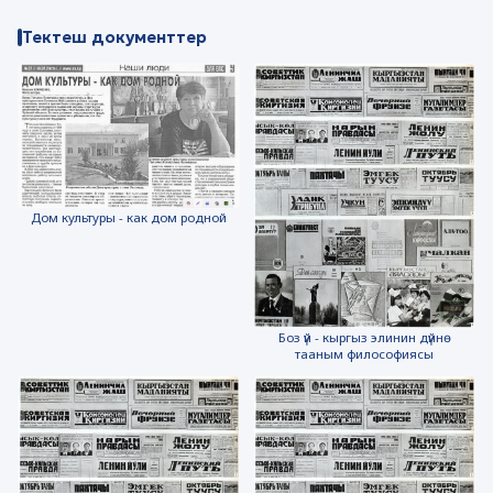
Тектеш документтер
Дом культуры - как дом родной
Боз үй - кыргыз элинин дүйнө
тааным философиясы