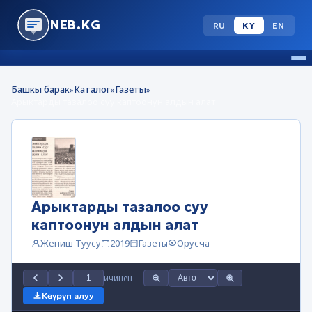
NEB.KG
RU
KY
EN
Башкы барак
Каталог
Газеты
»
»
»
Арыктарды тазалоо суу каптоонун алдын алат
Арыктарды тазалоо суу
каптоонун алдын алат
Жениш Туусу
2019
Газеты
Орусча
ичинен
—
Көчүрүп алуу