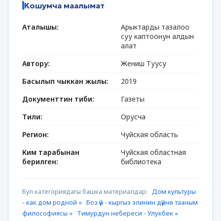
Кошумча маалымат
Аталышы:
Арыктарды тазалоо
суу каптоонун алдын
алат
Автору:
Жениш Туусу
Басылып чыккан жылы:
2019
Документтин тиби:
Газеты
Тили:
Орусча
Регион:
Чуйская область
Ким тарабынан
Чуйская областная
берилген:
библиотека
Бул категориядагы башка материалдар:
Дом культуры
- как дом родной »
Боз үй - кыргыз элинин дүйнө тааным
философиясы »
Тимурдун небереси - Улукбек »