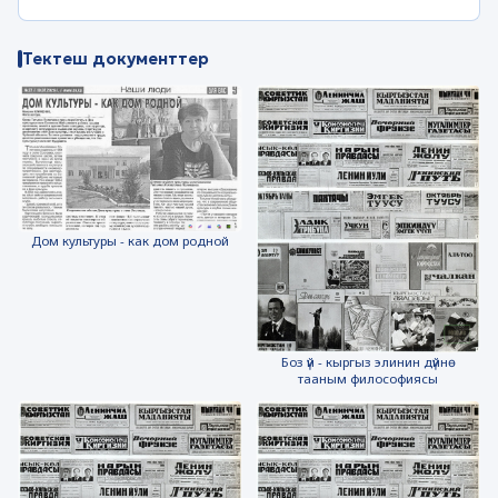
Тектеш документтер
Дом культуры - как дом родной
Боз үй - кыргыз элинин дүйнө
тааным философиясы