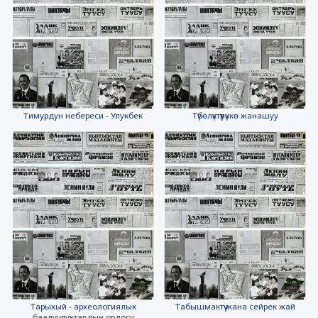
Тимурдун небереси - Улукбек
Түбөлүктүүлүккө жанашуу
Тарыхый - археологиялык
Табышмактүү жана сейрек жай
баалуулуктардын ордосу