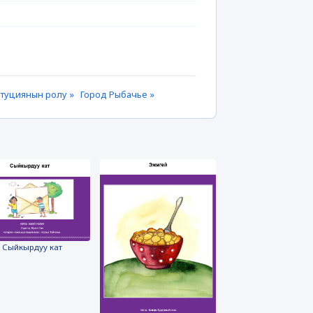
итуциянын ролу »
Город Рыбачье »
Сыйкырдуу кат