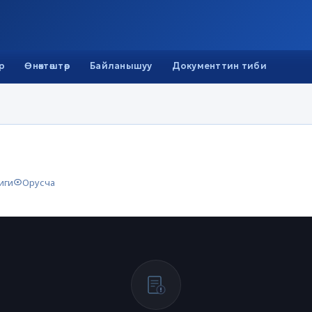
р
Өнөктөштөр
Байланышуу
Документтин тиби
иги
Орусча