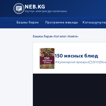
NEB.KG
Улуттук электрондук китепкана
Башкы барак
Программа жөнүндө
Катышуучула
Башкы барак
Каталог
Книги
150 мясных блюд
»
»
»
150 мясных блюд
Кулинарная ярмарка
2015
Кн