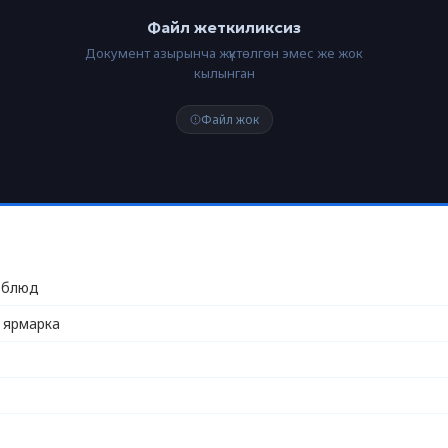
Файл жеткиликсиз
Документ азырынча жүктөлгөн эмес же жок
кылынган
Файл жок
 блюд
 ярмарка