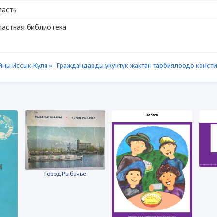
ласть
ластная библиотека
йны Иссык-Куля »
Граждандарды укуктук жактан тарбиялоодо конст
Город Рыбачье