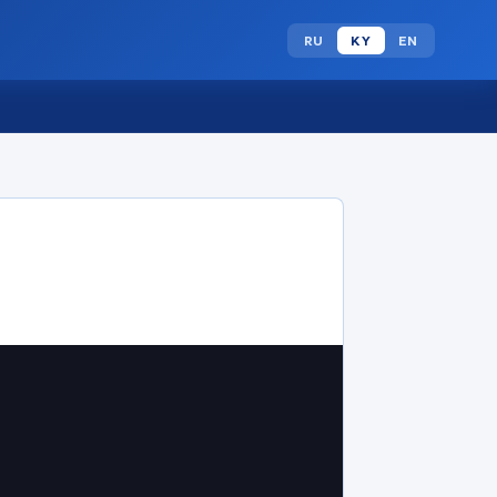
RU
KY
EN