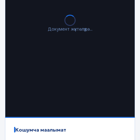
Документ жүктөлүүдө...
Кошумча маалымат