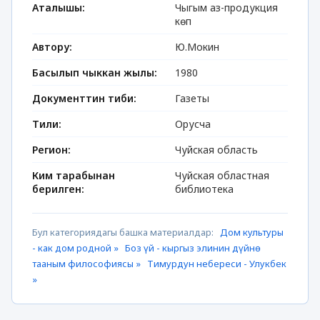
Аталышы:
Чыгым аз-продукция
көп
Автору:
Ю.Мокин
Басылып чыккан жылы:
1980
Документтин тиби:
Газеты
Тили:
Орусча
Регион:
Чуйская область
Ким тарабынан
Чуйская областная
берилген:
библиотека
Бул категориядагы башка материалдар:
Дом культуры
- как дом родной »
Боз үй - кыргыз элинин дүйнө
тааным философиясы »
Тимурдун небереси - Улукбек
»