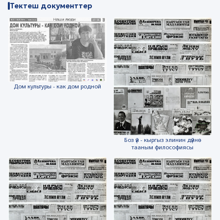
Тектеш документтер
Дом культуры - как дом родной
Боз үй - кыргыз элинин дүйнө
тааным философиясы