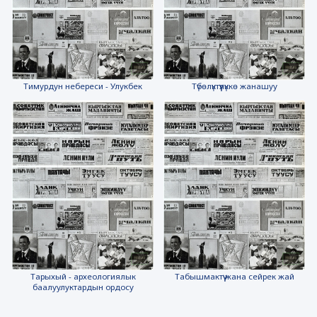
Тимурдун небереси - Улукбек
Түбөлүктүүлүккө жанашуу
Тарыхый - археологиялык
Табышмактүү жана сейрек жай
баалуулуктардын ордосу