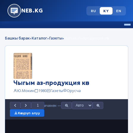
NEB.KG
RU
KY
EN
Башкы барак
Каталог
Газеты
Чыгым аз-продукция көп
»
»
»
Чыгым аз-продукция көп
Ю.Мокин
1980
Газеты
Орусча
ичинен
—
Көчүрүп алуу