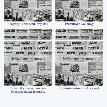
Тимурдун небереси - Улукбек
Түбөлүктүүлүккө жанашуу
Тарыхый - археологиялык
Табышмактүү жана сейрек жай
баалуулуктардын ордосу