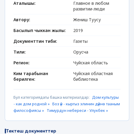
Аталышы:
Главное в любом
развитии-люди
Автору:
Жениш Туусу
Басылып чыккан жылы:
2019
Документтин тиби:
Газеты
Тили:
Орусча
Регион:
Чуйская область
Ким тарабынан
Чуйская областная
берилген:
библиотека
Бул категориядагы башка материалдар:
Дом культуры
- как дом родной »
Боз үй - кыргыз элинин дүйнө тааным
философиясы »
Тимурдун небереси - Улукбек »
Тектеш документтер