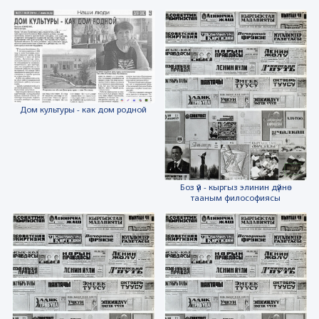
Дом культуры - как дом родной
Боз үй - кыргыз элинин дүйнө
тааным философиясы