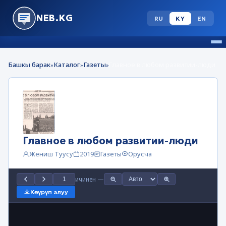
NEB.KG
RU
KY
EN
Башкы барак
Каталог
Газеты
Главное в любом развитии-люди
»
»
»
Главное в любом развитии-люди
Жениш Туусу
2019
Газеты
Орусча
ичинен
—
Көчүрүп алуу