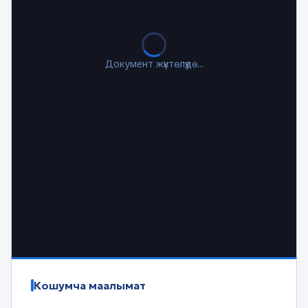
Документ жүктөлүүдө...
Кошумча маалымат