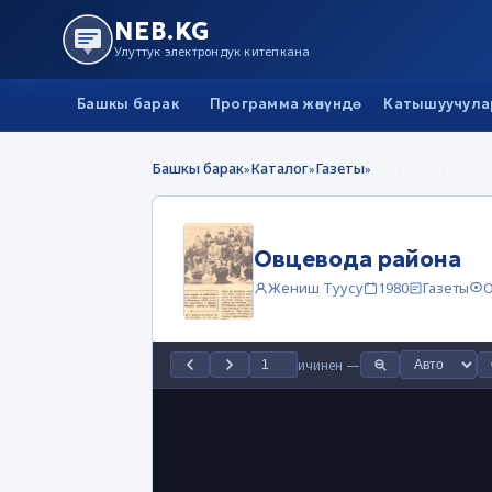
NEB.KG
Улуттук электрондук китепкана
Башкы барак
Программа жөнүндө
Катышуучула
Башкы барак
Каталог
Газеты
Овцевода район
»
»
»
Овцевода района
Жениш Туусу
1980
Газеты
О
ичинен
—