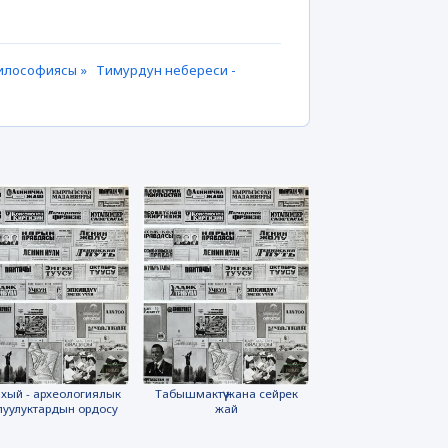
 философиясы »
Тимурдун небереси -
хый - археологиялык
Табышмактүү жана сейрек
луулуктардын ордосу
жай