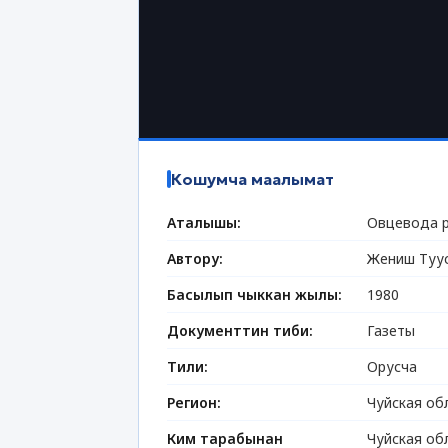
Кошумча маалымат
Аталышы:
Овцевода 
Автору:
Жениш Туу
Басылып чыккан жылы:
1980
Документтин тиби:
Газеты
Тили:
Орусча
Регион:
Чуйская об
Ким тарабынан
Чуйская об