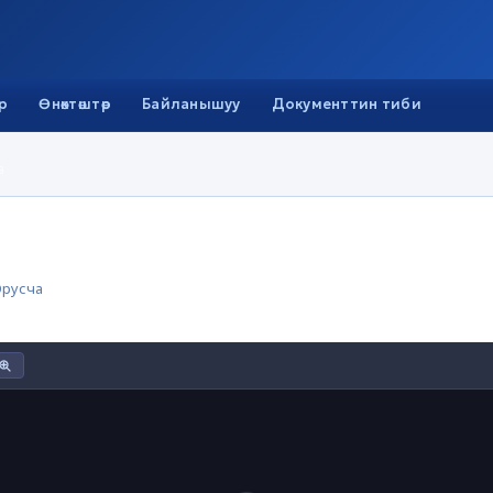
р
Өнөктөштөр
Байланышуу
Документтин тиби
а
русча