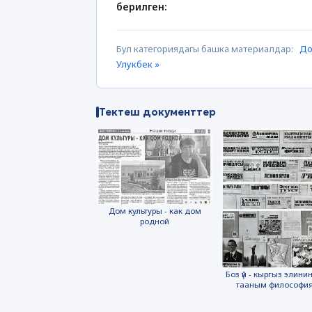
берилген:
Бул категориядагы башка материалдар:
До
Улукбек »
Тектеш документтер
Дом культуры - как дом
родной
Боз үй - кыргыз элинин
тааным философи