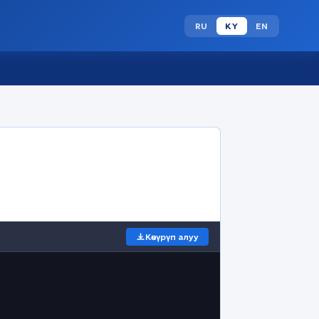
RU
KY
EN
Көчүрүп алуу