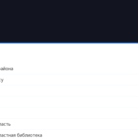
района
су
ласть
ластная библиотека