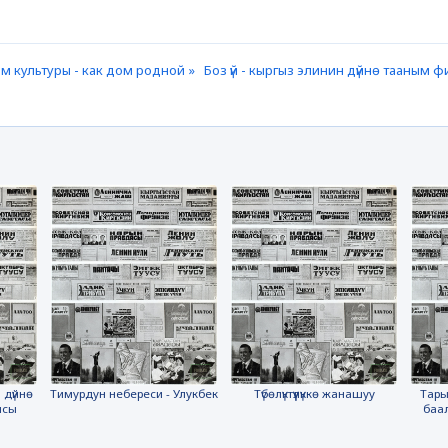
м культуры - как дом родной »
Боз үй - кыргыз элинин дүйнө тааным
 дүйнө
Тимурдун небереси - Улукбек
Түбөлүктүүлүккө жанашуу
Тары
ясы
баа