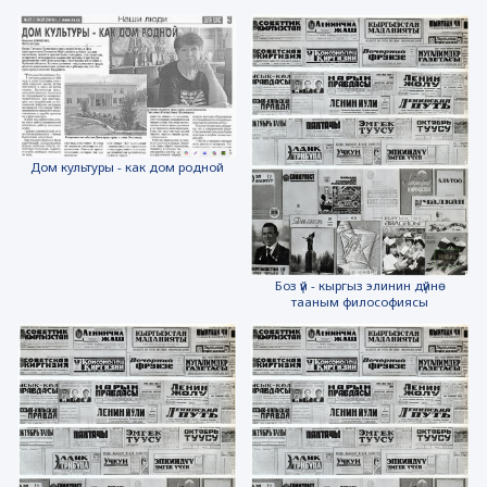
Дом культуры - как дом родной
Боз үй - кыргыз элинин дүйнө
тааным философиясы