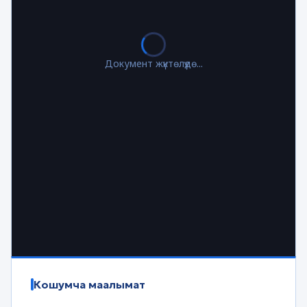
Документ жүктөлүүдө...
Кошумча маалымат