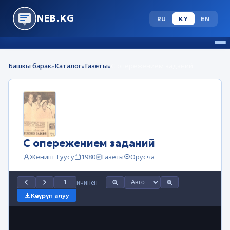
NEB.KG
RU
KY
EN
Башкы барак
Каталог
Газеты
С опережением заданий
»
»
»
С опережением заданий
Жениш Туусу
1980
Газеты
Орусча
ичинен
—
Көчүрүп алуу