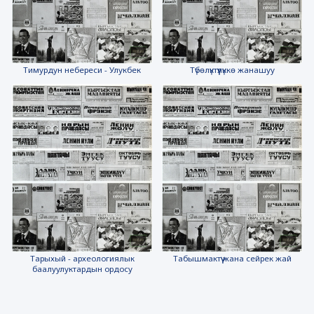
Тимурдун небереси - Улукбек
Түбөлүктүүлүккө жанашуу
Тарыхый - археологиялык
Табышмактүү жана сейрек жай
баалуулуктардын ордосу