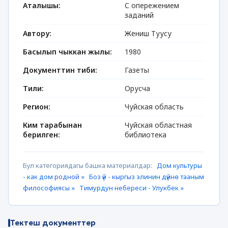
Аталышы:
С опережением
заданий
Автору:
Жениш Туусу
Басылып чыккан жылы:
1980
Документтин тиби:
Газеты
Тили:
Орусча
Регион:
Чуйская область
Ким тарабынан
Чуйская областная
берилген:
библиотека
Бул категориядагы башка материалдар:
Дом культуры
- как дом родной »
Боз үй - кыргыз элинин дүйнө тааным
философиясы »
Тимурдун небереси - Улукбек »
Тектеш документтер